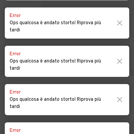
Auto usate Laghi
Auto usate Lastebasse
Error
Auto usate Longare
Auto usate Lonigo
Ops qualcosa è andato storto! Riprova più
tardi
Auto usate Lugo di Vicenza
Auto usate Lusiana
Auto usate Malo
Auto usate Marano
Vicentino
Error
Ops qualcosa è andato storto! Riprova più
Auto usate Marostica
Auto usate Mason Vicentino
tardi
Auto usate Molvena
Auto usate Monte di Malo
Auto usate Montebello
Auto usate Montecchio
Error
Vicentino
Maggiore
Ops qualcosa è andato storto! Riprova più
tardi
Auto usate Montecchio
Auto usate Montegalda
Precalcino
Auto usate Montegaldella
Auto usate Monteviale
Error