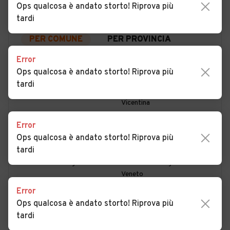
Ops qualcosa è andato storto! Riprova più
tardi
PER COMUNE
PER PROVINCIA
Error
Ops qualcosa è andato storto! Riprova più
Auto usate Agugliaro
Auto usate Albettone
tardi
Auto usate Alonte
Auto usate Altavilla
Vicentina
Auto usate Altissimo
Auto usate Arcugnano
Error
Ops qualcosa è andato storto! Riprova più
Auto usate Arsiero
Auto usate Arzignano
tardi
Auto usate Asiago
Auto usate Asigliano
Veneto
Error
Auto usate Barbarano
Auto usate Bassano del
Ops qualcosa è andato storto! Riprova più
Vicentino
Grappa
tardi
Auto usate Bolzano
Auto usate Breganze
MOSTRA ALTRI