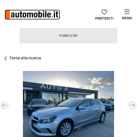
MENU
PREFERITI
CERCA
VENDI
Auto
MAGAZINE
Auto usate
Torna alla ricerca
ACCEDI
Auto Km 0
Auto Nuove
Noleggio a lungo termine
Auto d'epoca
Moto
Camper