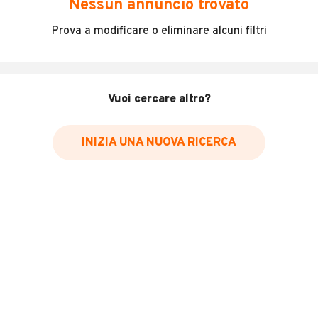
Nessun annuncio trovato
Incidenti in cui è stato coinvolto il veicolo
Prova a modificare o eliminare alcuni filtri
L'ultima lettura del contachilometri
Data e luogo di immatricolazione
Data e luogo delle revisioni effettuate
Vuoi cercare altro?
Importazioni
INIZIA UNA NUOVA RICERCA
Inserisci il numero di targa per verificare la disponibilità
del report.
Per saperne di più su CARFAX visita
il sito web
VERIFICA DISPONIBILITÀ REPORT