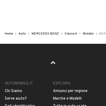
Non hai il numero di targa? Cercalo nelle foto del veicolo
o contatta
il venditore al telefono
o
via e-mail
per
riceverlo.
Home
Auto
MERCEDES BENZ
Classe A
Brindisi
MERC
AUTOMOBILE.IT
ESPLORA
Chi Siamo
Annunci per regione
Pubblicità
Serve aiuto?
Marche e Modelli