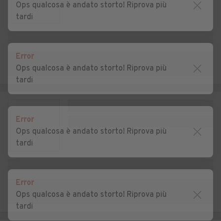
Ops qualcosa è andato storto! Riprova più
tardi
Auto usate Coccaglio
Auto usate Collebeato
Auto usate Collio
Auto usate Cologne
Error
Auto usate Comezzano-
Auto usate Concesio
Ops qualcosa è andato storto! Riprova più
Cizzago
tardi
Auto usate Corte Franca
Auto usate Corteno Golgi
Auto usate Corzano
Auto usate Darfo Boario
Error
Terme
Ops qualcosa è andato storto! Riprova più
tardi
Auto usate Dello
Auto usate Desenzano del
Garda
Auto usate Edolo
Auto usate Erbusco
Error
Ops qualcosa è andato storto! Riprova più
Auto usate Esine
Auto usate Fiesse
tardi
Auto usate Flero
Auto usate Gambara