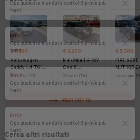
Ops qualcosa è andato storto! Riprova più
tardi
Error
Ops qualcosa è andato storto! Riprova più
tardi
€ 7.500
€ 3.200
€ 5.300
Volkswagen
Mini Mini 1.4 16V
FIAT 500L 
Caddy 1.4 TGI
One X
MJT 105 C
Trendline
NEOPATENTATI
Lounge
Error
Barletta (BT)
Taranto (TA)
Carovigno (
Ops qualcosa è andato storto! Riprova più
tardi
VEDI TUTTE
Error
Ops qualcosa è andato storto! Riprova più
tardi
Cerca altri risultati