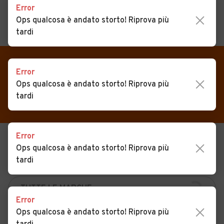
Error
Ops qualcosa è andato storto! Riprova più
MENU
PREFERITI
tardi
CERCA
VENDI
Auto
Auto usate in vendita San
Error
Ops qualcosa è andato storto! Riprova più
MAGAZINE
Auto usate
Gervasio Bresciano
tardi
ACCEDI
Auto Km 0
Auto Nuove
Error
USATO
NUOVO
Noleggio a lungo termine
Ops qualcosa è andato storto! Riprova più
tardi
KM 0
NOLEGGIO
Auto d'epoca
Moto
Error
Camper
Ops qualcosa è andato storto! Riprova più