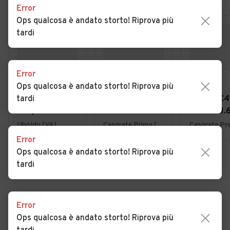
Error
Ops qualcosa è andato storto! Riprova più
tardi
Error
€ 4.950
€ 3.900
€ 3.900
Ops qualcosa è andato storto! Riprova più
tardi
Fiat Panda 1.2
Citroen C4
Citroen C4
EasyPower
Picasso 1.6hdi
Picasso 1.
Lounge
7posti 2012
7posti 20
Uboldo (VA)
Casorate Primo (PV)
Error
Ops qualcosa è andato storto! Riprova più
tardi
VEDI TUTTE
Error
Ops qualcosa è andato storto! Riprova più
Cerca altri risultati