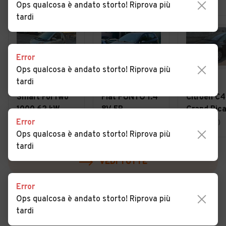
Ops qualcosa è andato storto! Riprova più
tardi
Error
Ops qualcosa è andato storto! Riprova più
tardi
€ 4.000
€ 4.990
€ 3.490
Smart ForTwo
Fiat PUNTO 1.4
Citroen C4
1000 62 kW
8V 5P
Grand Pic
cabrio pulse
NATURAL
2.0 HDi 15
Error
Brescia (BS)
Brescia (BS)
Milano (MI)
POWER
Exclusive
Ops qualcosa è andato storto! Riprova più
STREET
POSTI-
tardi
KMCERT
AUTOMATI
VEDI TUTTE
NEOPAT
Error
Ops qualcosa è andato storto! Riprova più
tardi
Cerca altri risultati