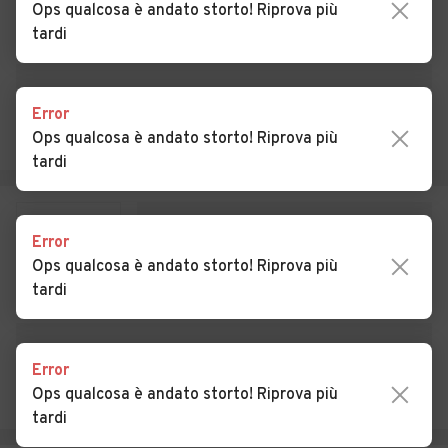
Ops qualcosa è andato storto! Riprova più
tardi
Auto usate Coccaglio
Auto usate Collebeato
Auto usate Collio
Auto usate Cologne
Error
Auto usate Comezzano-
Auto usate Concesio
Ops qualcosa è andato storto! Riprova più
Cizzago
tardi
Auto usate Corte Franca
Auto usate Corteno Golgi
Auto usate Corzano
Auto usate Darfo Boario
Error
Terme
Ops qualcosa è andato storto! Riprova più
tardi
Auto usate Dello
Auto usate Desenzano del
Garda
Auto usate Edolo
Auto usate Erbusco
Error
Ops qualcosa è andato storto! Riprova più
Auto usate Esine
Auto usate Fiesse
tardi
Auto usate Flero
Auto usate Gambara