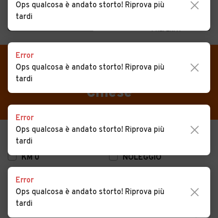
Ops qualcosa è andato storto! Riprova più
tardi
MENU
PREFERITI
CERCA
Error
VENDI
Auto
Auto usate in vendita Sabbio
Ops qualcosa è andato storto! Riprova più
tardi
MAGAZINE
Auto usate
Chiese
ACCEDI
Auto Km 0
Error
Auto Nuove
Ops qualcosa è andato storto! Riprova più
USATO
NUOVO
tardi
Noleggio a lungo termine
KM 0
NOLEGGIO
Auto d'epoca
Error
Moto
Ops qualcosa è andato storto! Riprova più
Camper
tardi