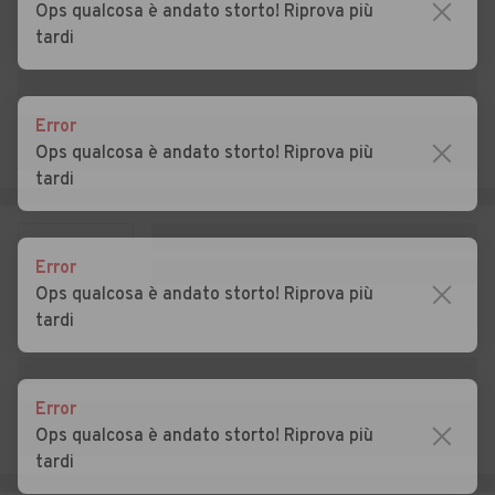
Ops qualcosa è andato storto! Riprova più
tardi
Auto usate Coccaglio
Auto usate Collebeato
Auto usate Collio
Auto usate Cologne
Error
Auto usate Comezzano-
Auto usate Concesio
Ops qualcosa è andato storto! Riprova più
Cizzago
tardi
Auto usate Corte Franca
Auto usate Corteno Golgi
Auto usate Corzano
Auto usate Darfo Boario
Error
Terme
Ops qualcosa è andato storto! Riprova più
tardi
Auto usate Dello
Auto usate Desenzano del
Garda
Auto usate Edolo
Auto usate Erbusco
Error
Ops qualcosa è andato storto! Riprova più
Auto usate Esine
Auto usate Fiesse
tardi
Auto usate Flero
Auto usate Gambara