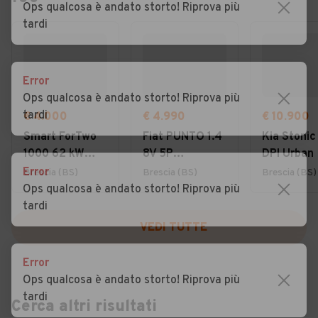
Ops qualcosa è andato storto! Riprova più
tardi
Error
Ops qualcosa è andato storto! Riprova più
tardi
€ 4.000
€ 4.990
€ 10.900
Smart ForTwo
Fiat PUNTO 1.4
Kia Stonic 
1000 62 kW
8V 5P
DPI Urban
cabrio pulse
NATURAL
Error
Brescia (BS)
Brescia (BS)
Brescia (BS)
POWER
Ops qualcosa è andato storto! Riprova più
STREET
tardi
KMCERT
VEDI TUTTE
NEOPAT
Error
Ops qualcosa è andato storto! Riprova più
tardi
Cerca altri risultati