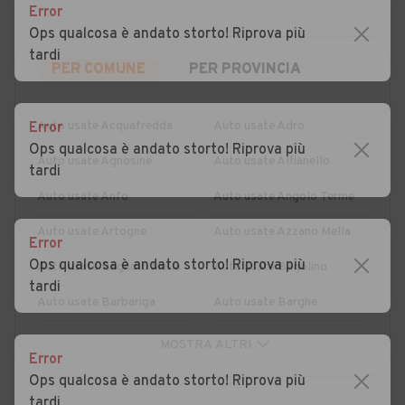
Error
Ops qualcosa è andato storto! Riprova più
tardi
PER COMUNE
PER PROVINCIA
Auto usate Acquafredda
Auto usate Adro
Error
Ops qualcosa è andato storto! Riprova più
Auto usate Agnosine
Auto usate Alfianello
tardi
Auto usate Anfo
Auto usate Angolo Terme
Auto usate Artogne
Auto usate Azzano Mella
Error
Ops qualcosa è andato storto! Riprova più
Auto usate Bagnolo Mella
Auto usate Bagolino
tardi
Auto usate Barbariga
Auto usate Barghe
Auto usate Bassano
Auto usate Bedizzole
Error
Bresciano
Ops qualcosa è andato storto! Riprova più
Auto usate Berlingo
Auto usate Berzo Demo
tardi