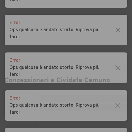
Auto usate Berzo Inferiore
Auto usate Bienno
Auto usate Bione
Auto usate Borgo San
Error
Giacomo
Ops qualcosa è andato storto! Riprova più
tardi
Auto usate Borgosatollo
Auto usate Borno
Auto usate Botticino
Auto usate Bovegno
Error
Auto usate Bovezzo
Auto usate Brandico
Ops qualcosa è andato storto! Riprova più
Concessionari a
Cividate Camuno
tardi
Auto usate Braone
Auto usate Breno
Auto usate Brione
Auto usate Caino
Error
Auto usate Calcinato
Auto usate Calvagese della
Ops qualcosa è andato storto! Riprova più
Riviera
tardi
Auto usate Calvisano
Auto usate Capo di Ponte