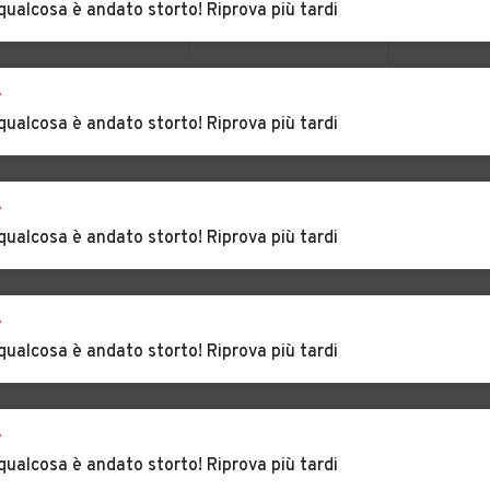
qualcosa è andato storto! Riprova più tardi
glio
Auto usate Opera
Auto usate Ossona
r
erno
VEDI TUTTI
Auto usate
Auto usate
qualcosa è andato storto! Riprova più tardi
Pantigliate
Parabiago
o
Auto usate
Auto usate Pessano
r
Peschiera Borromeo
con Bornago
qualcosa è andato storto! Riprova più tardi
tello
Auto usate Pogliano
Auto usate Pozzo
Milanese
d'Adda
r
Auto usate
Auto usate Rho
qualcosa è andato storto! Riprova più tardi
ese
Rescaldina
becco
Auto usate Rodano
Auto usate Rosate
r
qualcosa è andato storto! Riprova più tardi