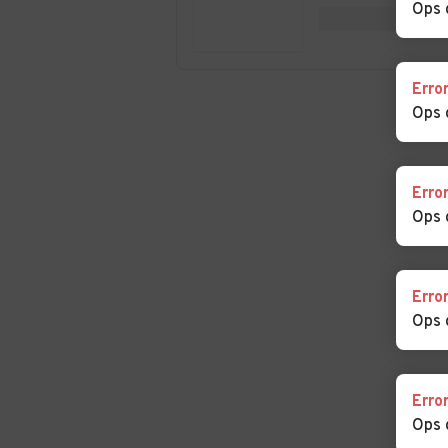
Morimondo
Visconti
Ops 
Auto usate Novate
Auto usate Novi
Milanese
Erro
Auto usate Ozzero
Auto usate Pad
Ops 
Dugnano
Auto usate Paullo
Auto usate Per
Erro
Ops 
Auto usate Pieve
Auto usate Piol
Emanuele
Erro
Auto usate
Auto usate
Ops 
Pozzuolo Martesana
Pregnana Milan
Auto usate
Auto usate Ro
Robecchetto con
sul Naviglio
Erro
Induno
Ops 