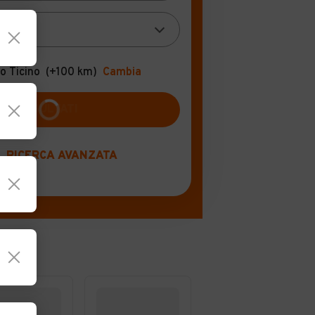
o Ticino
(+100 km)
Cambia
RICERCA AVANZATA