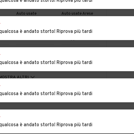
qualcosa è andato storto! Riprova più tardi
Auto usate
Auto usate Arese
Arconate
r
qualcosa è andato storto! Riprova più tardi
ago
Auto usate
Auto usate
Baranzate
Bareggio
glio
Auto usate
Auto usate Bernate
r
Bellinzago
Ticino
qualcosa è andato storto! Riprova più tardi
Lombardo
asco
Auto usate
Auto usate Bollate
MOSTRA ALTRI
Boffalora sopra
r
Ticino
qualcosa è andato storto! Riprova più tardi
Auto usate
Auto usate Buscate
Buccinasco
r
to
Auto usate
Auto usate
qualcosa è andato storto! Riprova più tardi
Calvignasco
Cambiago