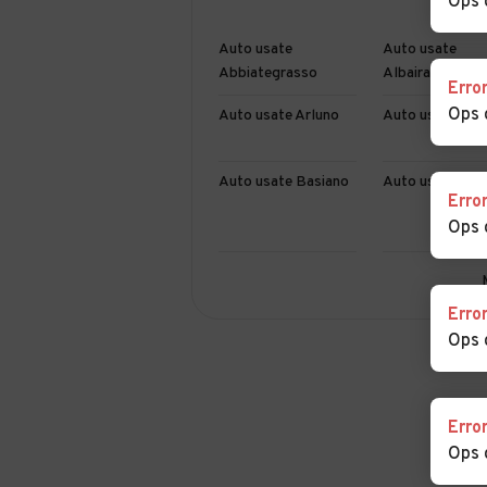
Ops 
Auto usate
Auto usate
Abbiategrasso
Albairate
Erro
Ops 
Auto usate Arluno
Auto usate Ass
Auto usate Basiano
Auto usate Basi
Erro
Ops 
Auto usate Besate
Auto usate Bin
Erro
Ops 
Auto usate Bresso
Auto usate
Bubbiano
Erro
Auto usate Bussero
Auto usate Bus
Ops 
Garolfo