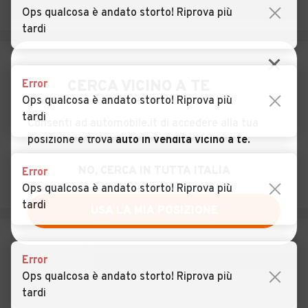
Boscone
Ops qualcosa è andato storto! Riprova più
tardi
Auto usate Cinisello
Auto usate Cisliano
Balsamo
Auto usate Cologno
Auto usate Colturano
CERCA VICINO A TE
Error
Monzese
Ops qualcosa è andato storto! Riprova più
tardi
Consenti ad automobile.it di accedere alla tua
Auto usate Corbetta
Auto usate Cormano
posizione e trova
auto in vendita vicino a te
.
Auto usate Cornaredo
Auto usate Corsico
NO, CERCA IN TUTTA ITALIA
Error
Auto usate Cuggiono
Auto usate Cusago
Ops qualcosa è andato storto! Riprova più
tardi
USA LA MIA POSIZIONE
Auto usate Cusano Milanino
Auto usate Dairago
Auto usate Dresano
Auto usate Gaggiano
Error
Auto usate Garbagnate
Auto usate Gessate
Ops qualcosa è andato storto! Riprova più
Milanese
tardi