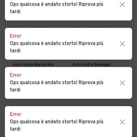
Ops qualcosa è andato storto! Riprova più
PER COMUNE
PER PROVINCIA
tardi
Auto usate Abbiategrasso
Auto usate Albairate
Error
Auto usate Arconate
Auto usate Arese
Ops qualcosa è andato storto! Riprova più
tardi
Auto usate Arluno
Auto usate Assago
Auto usate Baranzate
Auto usate Bareggio
Error
Auto usate Basiano
Auto usate Basiglio
Ops qualcosa è andato storto! Riprova più
Auto usate Bellinzago
Auto usate Bernate Ticino
tardi
Lombardo
Auto usate Besate
Auto usate Binasco
MOSTRA ALTRI
Error
Auto usate Boffalora sopra
Auto usate Bollate
Ops qualcosa è andato storto! Riprova più
Ticino
tardi