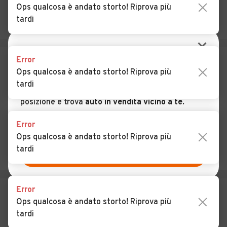
Ops qualcosa è andato storto! Riprova più
Auto usate Cesano
Auto usate Cesate
tardi
Boscone
Auto usate Cinisello
Auto usate Cisliano
Balsamo
Error
CERCA VICINO A TE
Ops qualcosa è andato storto! Riprova più
Auto usate Cologno
Auto usate Colturano
tardi
Monzese
Consenti ad automobile.it di accedere alla tua
posizione e trova
auto in vendita vicino a te
.
Auto usate Corbetta
Auto usate Cormano
NO, CERCA IN TUTTA ITALIA
Error
Auto usate Cornaredo
Auto usate Corsico
Ops qualcosa è andato storto! Riprova più
tardi
Auto usate Cuggiono
Auto usate Cusago
USA LA MIA POSIZIONE
Auto usate Cusano Milanino
Auto usate Dairago
Error
Auto usate Dresano
Auto usate Gaggiano
Ops qualcosa è andato storto! Riprova più
Auto usate Garbagnate
Auto usate Gessate
tardi
Milanese