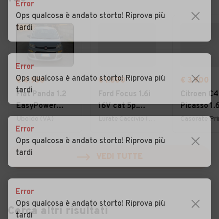
Error
Ops qualcosa è andato storto! Riprova più
tardi
Error
Ops qualcosa è andato storto! Riprova più
€ 4.950
€ 1.800
€ 3.900
tardi
Fiat Panda 1.2
Ford Focus 1.6i
Citroen C4
EasyPower
16V cat 5p.
Picasso 1.
Lounge
Ambiente
7posti 20
Uboldo (VA)
Lurate Caccivio (CO)
Error
Ops qualcosa è andato storto! Riprova più
tardi
VEDI TUTTE
Error
Ops qualcosa è andato storto! Riprova più
Cerca altri risultati
tardi