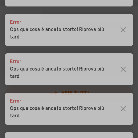
Auto usate Morimondo
Auto usate Motta Visconti
Auto usate Nerviano
Auto usate Nosate
Error
Ops qualcosa è andato storto! Riprova più
Auto usate Novate
Auto usate Noviglio
tardi
Milanese
Auto usate Opera
Auto usate Ossona
Error
Auto usate Ozzero
Auto usate Paderno
Ops qualcosa è andato storto! Riprova più
Dugnano
tardi
Auto usate Pantigliate
Auto usate Parabiago
VEDI TUTTI
Auto usate Paullo
Auto usate Pero
Error
Ops qualcosa è andato storto! Riprova più
Auto usate Peschiera
Auto usate Pessano con
tardi
Borromeo
Bornago
Auto usate Pieve Emanuele
Auto usate Pioltello