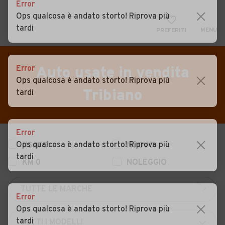
Error
Ops qualcosa è andato storto! Riprova più
tardi
MENU
PREFERITI
CERCA
VENDI
Auto
Error
Auto usate in vendita
Ops qualcosa è andato storto! Riprova più
MAGAZINE
Auto usate
Tribiano
tardi
ACCEDI
Auto Km 0
Auto Nuove
Error
Ops qualcosa è andato storto! Riprova più
USATO
NUOVO
Noleggio a lungo termine
tardi
KM 0
NOLEGGIO
Auto d'epoca
Moto
Error
Camper
Ops qualcosa è andato storto! Riprova più
tardi