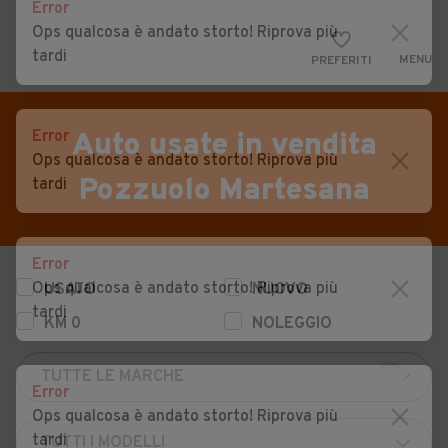
Error
Ops qualcosa è andato storto! Riprova più
tardi
MENU
PREFERITI
CERCA
VENDI
Auto
Error
Auto usate in vendita
Ops qualcosa è andato storto! Riprova più
MAGAZINE
Auto usate
Pozzuolo Martesana
tardi
ACCEDI
Auto Km 0
Auto Nuove
Error
Ops qualcosa è andato storto! Riprova più
USATO
NUOVO
Noleggio a lungo termine
tardi
KM 0
NOLEGGIO
Auto d'epoca
Moto
Error
Camper
Ops qualcosa è andato storto! Riprova più
tardi