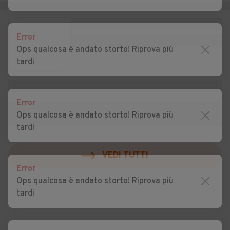
Auto usate Morimondo
Auto usate Motta Visconti
Auto usate Nerviano
Auto usate Nosate
Error
Ops qualcosa è andato storto! Riprova più
Auto usate Novate
Auto usate Noviglio
tardi
Milanese
Auto usate Opera
Auto usate Ossona
Error
Auto usate Ozzero
Auto usate Paderno
Ops qualcosa è andato storto! Riprova più
Dugnano
tardi
Auto usate Pantigliate
Auto usate Parabiago
VEDI TUTTI
Auto usate Paullo
Auto usate Pero
Error
Ops qualcosa è andato storto! Riprova più
Auto usate Peschiera
Auto usate Pessano con
tardi
Borromeo
Bornago
Auto usate Pieve Emanuele
Auto usate Pioltello