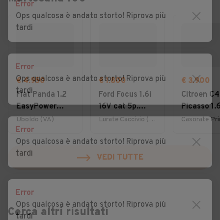
Error
Ops qualcosa è andato storto! Riprova più
tardi
Error
Ops qualcosa è andato storto! Riprova più
€ 4.950
€ 1.800
€ 3.900
tardi
Fiat Panda 1.2
Ford Focus 1.6i
Citroen C4
EasyPower
16V cat 5p.
Picasso 1.
Lounge
Ambiente
7posti 20
Uboldo (VA)
Lurate Caccivio (CO)
Error
Ops qualcosa è andato storto! Riprova più
tardi
VEDI TUTTE
Error
Ops qualcosa è andato storto! Riprova più
Cerca altri risultati
tardi