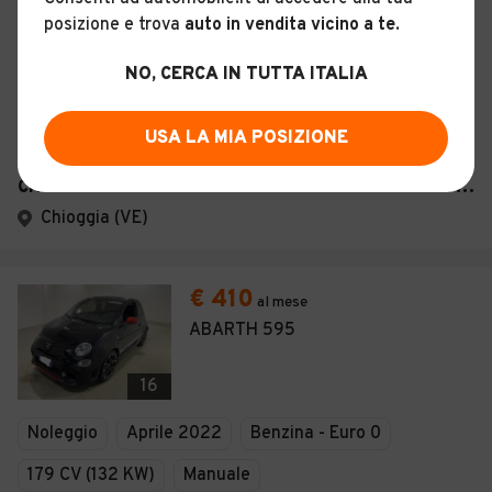
17
posizione e trova
auto in vendita vicino a te
.
Noleggio
Maggio 2022
Elettrico - Euro 0
NO, CERCA IN TUTTA ITALIA
95 CV (70 KW)
Automatico
Descrizione
USA LA MIA POSIZIONE
CHE AUTO CHIOGGIA SOCIETA' A RESPONSABILITA' LIMITATA SEMPLIFICAT A
Chioggia (VE)
€ 410
al mese
ABARTH 595
16
Noleggio
Aprile 2022
Benzina - Euro 0
179 CV (132 KW)
Manuale