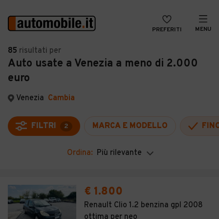
MENU
PREFERITI
CERCA
85
risultati
per
Auto usate a Venezia a meno di 2.000
VENDI
Auto
euro
MAGAZINE
Auto usate
Venezia
Cambia
ACCEDI
Auto Km 0
Auto Nuove
FILTRI
MARCA E MODELLO
FIN
2
Noleggio a lungo termine
Ordina:
Più rilevante
Auto d'epoca
Moto
€ 1.800
Camper
Renault Clio 1.2 benzina gpl 2008
ottima per neo