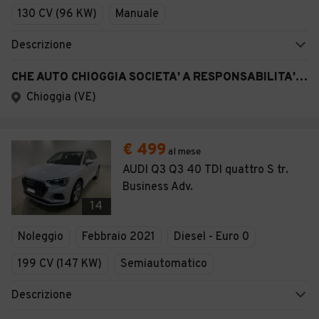
130 CV (96 KW)
Manuale
Descrizione
CHE AUTO CHIOGGIA SOCIETA' A RESPONSABILITA' LIMITATA SEMPLIFICAT A
Chioggia (VE)
€ 499
al mese
AUDI Q3 Q3 40 TDI quattro S tr.
Business Adv.
14
Noleggio
Febbraio 2021
Diesel - Euro 0
199 CV (147 KW)
Semiautomatico
Descrizione