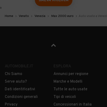
SALVA RICERCA
0
Home
Veneto
Venezia
Max 2000 euro
Auto usate a Venez
AUTOMOBILE.IT
ESPLORA
Chi Siamo
Annunci per regione
Serve aiuto?
Marche e Modelli
Dati identificativi
Tutte le auto usate
Condizioni generali
Tipi di veicoli
Privacy
Concessionari in Italia