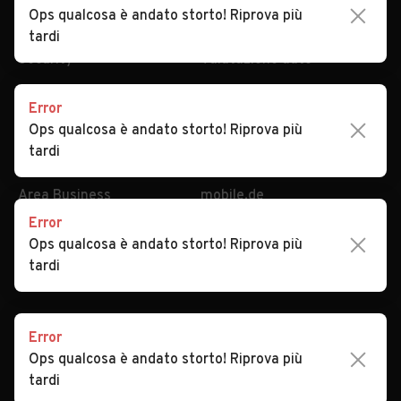
Privacy
Concessionari in Italia
Ops qualcosa è andato storto! Riprova più
Impostazioni Privacy
Articoli del Magazine
tardi
Security
Valutazione auto
Error
AREA BUSINESS
AUTOMOBILE.IT È PARTE
Ops qualcosa è andato storto! Riprova più
DI ADEVINTA
Registrazione
tardi
concessionario
subito.it
Area Business
mobile.de
Multigestionale Motori
Error
Adevinta
Ops qualcosa è andato storto! Riprova più
tardi
SEGUICI
Error
Ops qualcosa è andato storto! Riprova più
Copyright © 2023 Marktplaats B.V. Tutti i diritti riservati.
tardi
Marktplaats B.V. - P.IVA 803.603.307.B.01