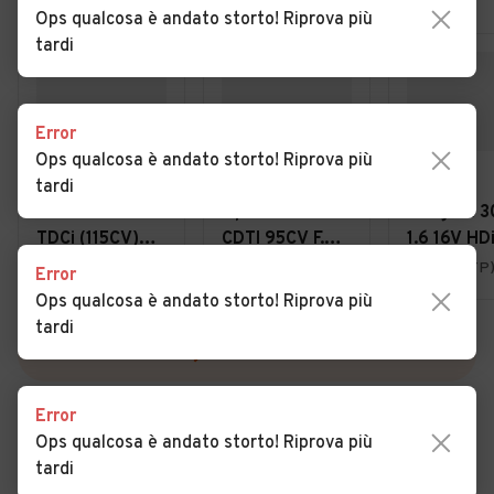
Ops qualcosa è andato storto! Riprova più
tardi
Error
Ops qualcosa è andato storto! Riprova più
€ 1.300
€ 3.499
€ 1.890
tardi
Ford Focus 1.8
Opel Corsa 1.3
Peugeot 3
TDCi (115CV)
CDTI 95CV F.AP.
1.6 16V HD
cat SW Ghia
5 porte Elective
110CV Stat
Mazara del Vallo (TP)
Palermo (PA)
Marsala (TP
Error
XS
Ops qualcosa è andato storto! Riprova più
tardi
VEDI TUTTE
Error
Ops qualcosa è andato storto! Riprova più
tardi
Cerca altri risultati