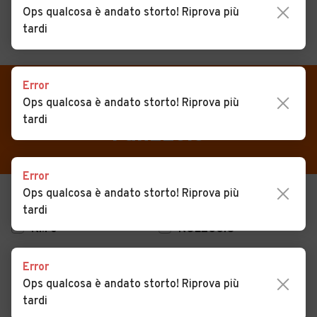
Ops qualcosa è andato storto! Riprova più
tardi
MENU
PREFERITI
CERCA
Error
VENDI
Auto
Auto usate in vendita Buseto
Ops qualcosa è andato storto! Riprova più
MAGAZINE
tardi
Auto usate
Palizzolo
ACCEDI
Auto Km 0
Error
Auto Nuove
Ops qualcosa è andato storto! Riprova più
USATO
NUOVO
Noleggio a lungo termine
tardi
KM 0
NOLEGGIO
Auto d'epoca
Moto
Error
Ops qualcosa è andato storto! Riprova più
Camper
tardi