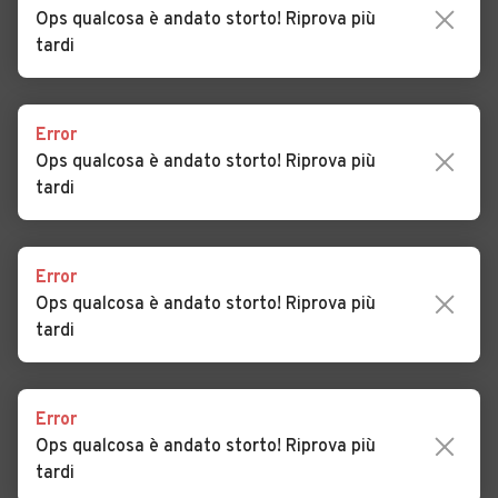
Auto usate Petrosino
Auto usate Poggioreale
Ops qualcosa è andato storto! Riprova più
tardi
Auto usate Salaparuta
Auto usate Salemi
Auto usate San Vito Lo
Auto usate Santa Ninfa
Capo
Error
Ops qualcosa è andato storto! Riprova più
Auto usate Valderice
Auto usate Vita
tardi
Error
Ops qualcosa è andato storto! Riprova più
tardi
Concessionari a
Buseto Palizzolo
Error
Ops qualcosa è andato storto! Riprova più
tardi