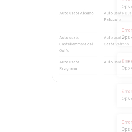
Erro
Ops 
Auto usate Alcamo
Auto usate Bus
Palizzolo
Erro
Ops 
Auto usate
Auto usate
Castellammare del
Castelvetrano
Golfo
Erro
Auto usate
Auto usate Gibe
Ops 
Favignana
Auto usate Paceco
Auto usate
Pantelleria
Erro
Ops 
Auto usate
Auto usate
Poggioreale
Salaparuta
Auto usate Valderice
Auto usate Vita
Erro
Ops 