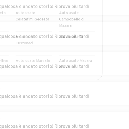
r
qualcosa è andato storto! Riprova più tardi
eto
Auto usate
Auto usate
Calatafimi-Segesta
Campobello di
Mazara
r
qualcosa è andato storto! Riprova più tardi
Auto usate
Auto usate Erice
Custonaci
r
llina
Auto usate Marsala
Auto usate Mazara
qualcosa è andato storto! Riprova più tardi
del Vallo
Auto usate
Auto usate
MOSTRA ALTRI
Partanna
Petrosino
r
qualcosa è andato storto! Riprova più tardi
Auto usate San Vito
Auto usate Santa
Lo Capo
Ninfa
r
qualcosa è andato storto! Riprova più tardi