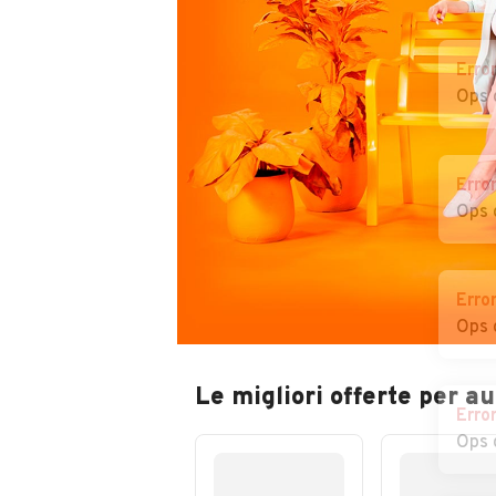
Erro
Ops 
Erro
Ops 
Erro
Ops 
Le migliori offerte per a
Erro
Ops 