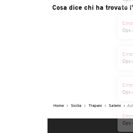
Ops 
Cosa dice chi ha trovato 
Erro
Ops 
Erro
Ops 
Erro
Ops 
Erro
Home
Sicilia
Trapani
Salemi
Aut
Ops 