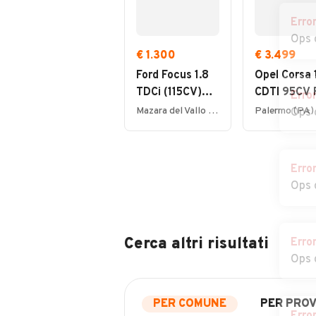
Erro
Ops 
€ 1.300
€ 3.499
Ford Focus 1.8
Opel Corsa 
TDCi (115CV)
CDTI 95CV F
Erro
cat SW Ghia
5 porte Ele
Mazara del Vallo (TP)
Palermo (PA)
Ops 
Erro
Ops 
Cerca altri risultati
Erro
Ops 
PER COMUNE
PER PROV