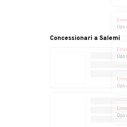
Erro
Ops 
Concessionari a
Salemi
Erro
Ops 
Erro
Ops 
C
a
Erro
Ops 