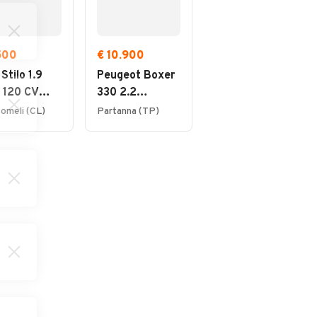
.500
€ 10.900
€ 8.900
 Stilo 1.9
Peugeot Boxer
Land Rover
 120 CV
330 2.2
Range Rover
ti Wagon
BlueHDi 140
Sport Range
omeli (CL)
Partanna (TP)
Carini (PA)
ual
S&S PC-TN
Rover Sport 3.0
Furgone
SDV6 HSE