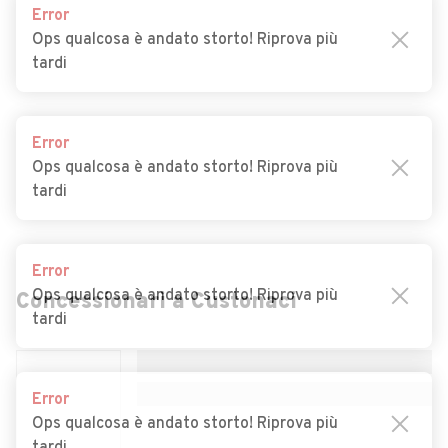
Error
Auto usate Petrosino
Auto usate Poggioreale
Ops qualcosa è andato storto! Riprova più
tardi
Auto usate Salaparuta
Auto usate Salemi
Auto usate San Vito Lo
Auto usate Santa Ninfa
Capo
Error
Ops qualcosa è andato storto! Riprova più
Auto usate Valderice
Auto usate Vita
tardi
Error
Ops qualcosa è andato storto! Riprova più
tardi
Concessionari a
Custonaci
Error
Ops qualcosa è andato storto! Riprova più