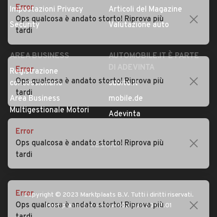
Error
Privacy
Concessionari in Italia
Ops qualcosa è andato storto! Riprova più
Impostazioni Privacy
Articoli del Magazine
tardi
Security
Valutazione auto
Error
AREA BUSINESS
AUTOMOBILE.IT È PARTE
Ops qualcosa è andato storto! Riprova più
DI ADEVINTA
Registrazione
tardi
concessionario
subito.it
Area Business
mobile.de
Multigestionale Motori
Error
Adevinta
Ops qualcosa è andato storto! Riprova più
tardi
SEGUICI
Error
Ops qualcosa è andato storto! Riprova più
Copyright © 2023 Marktplaats B.V. Tutti i diritti riservati.