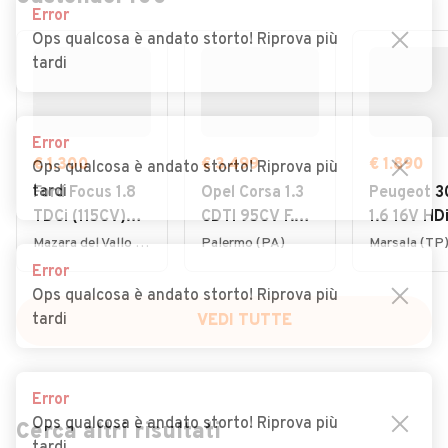
Error
Ops qualcosa è andato storto! Riprova più
tardi
Error
€ 1.300
€ 3.499
€ 1.890
Ops qualcosa è andato storto! Riprova più
tardi
Ford Focus 1.8
Opel Corsa 1.3
Peugeot 3
TDCi (115CV)
CDTI 95CV F.AP.
1.6 16V HD
cat SW Ghia
5 porte Elective
110CV Stat
Mazara del Vallo (TP)
Palermo (PA)
Marsala (TP
XS
Error
Ops qualcosa è andato storto! Riprova più
tardi
VEDI TUTTE
Error
Ops qualcosa è andato storto! Riprova più
Cerca altri risultati