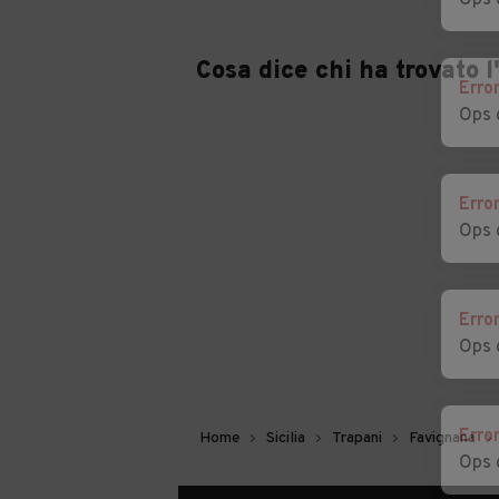
Ops 
Cosa dice chi ha trovato 
Erro
Ops 
Erro
Ops 
Erro
Ops 
Erro
Home
Sicilia
Trapani
Favignana
Ops 