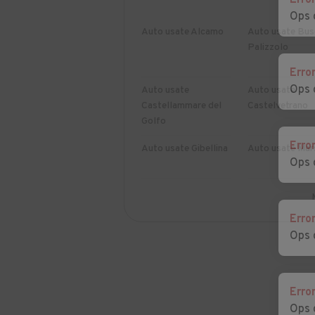
Erro
Ops 
Auto usate Alcamo
Auto usate Bus
Palizzolo
Erro
Ops 
Auto usate
Auto usate
Castellammare del
Castelvetrano
Golfo
Erro
Auto usate Gibellina
Auto usate Mar
Ops 
Auto usate
Auto usate
Pantelleria
Partanna
Erro
Ops 
Auto usate
Auto usate Sal
Salaparuta
Auto usate Valderice
Auto usate Vita
Erro
Ops 