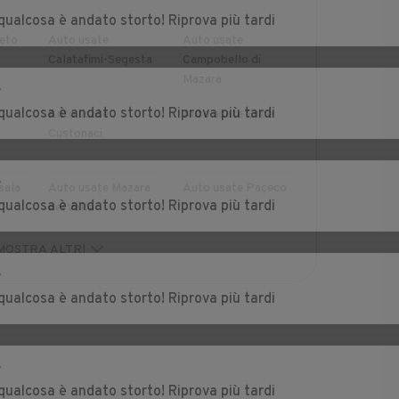
r
qualcosa è andato storto! Riprova più tardi
eto
Auto usate
Auto usate
Calatafimi-Segesta
Campobello di
Mazara
r
qualcosa è andato storto! Riprova più tardi
Auto usate
Auto usate Erice
Custonaci
r
sala
Auto usate Mazara
Auto usate Paceco
qualcosa è andato storto! Riprova più tardi
del Vallo
Auto usate
Auto usate
MOSTRA ALTRI
Petrosino
Poggioreale
r
qualcosa è andato storto! Riprova più tardi
emi
Auto usate San Vito
Auto usate Santa
Lo Capo
Ninfa
r
qualcosa è andato storto! Riprova più tardi