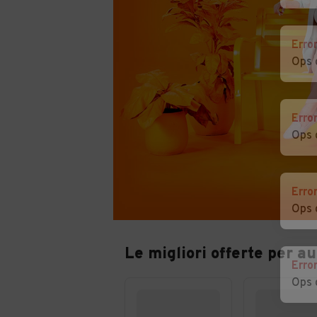
Erro
Ops 
Erro
Ops 
Erro
Ops 
Le migliori offerte per a
Erro
Ops 