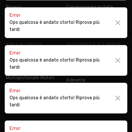
Privacy
Concessionari in Italia
Error
Impostazioni Privacy
Articoli del Magazine
Ops qualcosa è andato storto! Riprova più
Security
Valutazione auto
tardi
AREA BUSINESS
AUTOMOBILE.IT È PARTE
DI ADEVINTA
Error
Registrazione
Ops qualcosa è andato storto! Riprova più
concessionario
subito.it
tardi
Area Business
mobile.de
Multigestionale Motori
Adevinta
Error
Ops qualcosa è andato storto! Riprova più
SEGUICI
tardi
Error
Copyright © 2023 Marktplaats B.V. Tutti i diritti riservati.