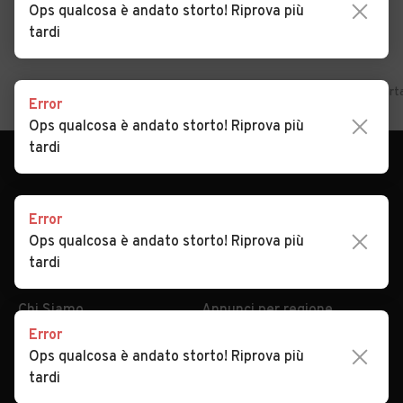
Ops qualcosa è andato storto! Riprova più
tardi
Home
Sicilia
Trapani
Partanna
Auto usate in vendita Part
Error
Ops qualcosa è andato storto! Riprova più
tardi
Error
Ops qualcosa è andato storto! Riprova più
tardi
AUTOMOBILE.IT
ESPLORA
Chi Siamo
Annunci per regione
Error
Serve aiuto?
Marche e Modelli
Ops qualcosa è andato storto! Riprova più
Dati identificativi
Tutte le auto usate
tardi
Condizioni generali
Tipi di veicoli