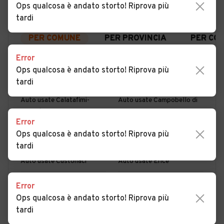
Ops qualcosa è andato storto! Riprova più
tardi
PER COMUNE
PER PROVINCIA
PER CO
Error
Ops qualcosa è andato storto! Riprova più
Auto usate Alcamo
Auto usate Buseto
Palizzolo
tardi
Auto usate Calatafimi-
Auto usate Campobello di
Segesta
Mazara
Error
Auto usate Castellammare
Auto usate Castelvetrano
Ops qualcosa è andato storto! Riprova più
del Golfo
tardi
Auto usate Custonaci
Auto usate Erice
Auto usate Favignana
Auto usate Gibellina
Error
Ops qualcosa è andato storto! Riprova più
Auto usate Marsala
Auto usate Mazara del Vallo
tardi
Auto usate Paceco
Auto usate Pantelleria
MOSTRA ALTRI