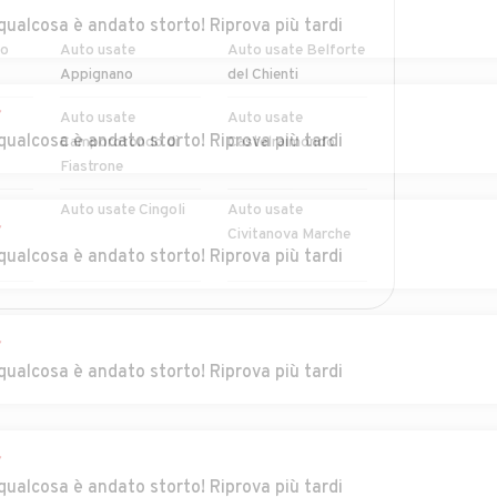
r
qualcosa è andato storto! Riprova più tardi
ro
Auto usate
Auto usate Belforte
Appignano
del Chienti
r
Auto usate
Auto usate
qualcosa è andato storto! Riprova più tardi
Camporotondo di
Castelraimondo
Fiastrone
Auto usate Cingoli
Auto usate
r
Civitanova Marche
qualcosa è andato storto! Riprova più tardi
Auto usate
Auto usate Fiastra
MOSTRA ALTRI
Esanatoglia
r
qualcosa è andato storto! Riprova più tardi
Auto usate Gagliole
Auto usate Gualdo
elica
Auto usate
Auto usate Monte
r
Mogliano
Cavallo
qualcosa è andato storto! Riprova più tardi