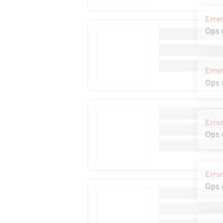
Serrapetrona
Serravalle di Ch
Erro
Auto usate
Auto usate Uss
Ops 
Urbisaglia
Erro
Ops 
Erro
Ops 
Erro
Ops 