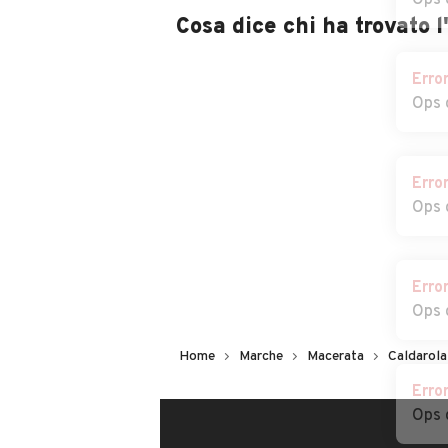
Ops 
Cosa dice chi ha trovato 
Erro
Ops 
Erro
Ops 
Erro
Ops 
Erro
Home
Marche
Macerata
Caldarola
Ops 