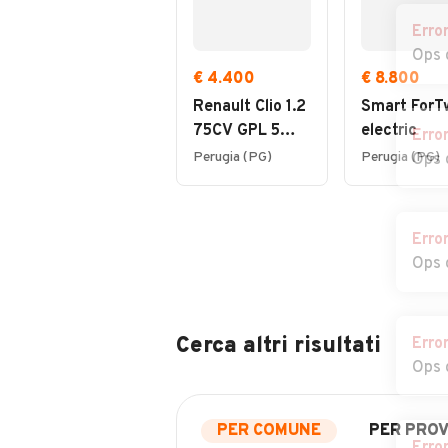
Erro
Ops 
€ 4.400
€ 8.800
Renault Clio 1.2
Smart ForT
75CV GPL 5
electric
Erro
porte Live
Perugia (PG)
Perugia (PG)
Ops 
Erro
Ops 
Cerca altri risultati
Erro
Ops 
PER COMUNE
PER PROV