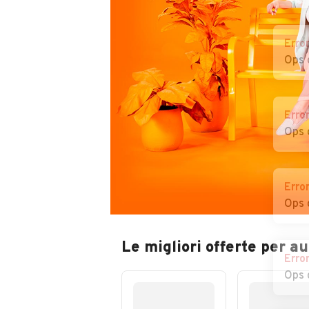
Erro
Ops 
Erro
Ops 
Erro
Ops 
Le migliori offerte per a
Erro
Ops 