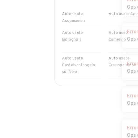
Erro
Ops 
Auto usate
Auto usate Api
Acquacanina
Erro
Auto usate
Auto usate
Ops 
Bolognola
Camerino
Auto usate
Auto usate
Erro
Castelsantangelo
Cessapalombo
Ops 
sul Nera
Auto usate
Auto usate
Colmurano
Corridonia
Erro
Ops 
Auto usate
Auto usate
Fiordimonte
Fiuminata
Auto usate Loro
Auto usate Mat
Erro
Piceno
Ops 