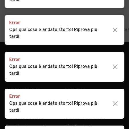
tardi
Home
Marche
Macerata
Corridonia
Auto usate in vendita 
Error
Ops qualcosa è andato storto! Riprova più
tardi
Error
Ops qualcosa è andato storto! Riprova più
tardi
AUTOMOBILE.IT
ESPLORA
Chi Siamo
Annunci per regione
Error
Serve aiuto?
Marche e Modelli
Ops qualcosa è andato storto! Riprova più
Dati identificativi
Tutte le auto usate
tardi
Condizioni generali
Tipi di veicoli
Privacy
Concessionari in Italia