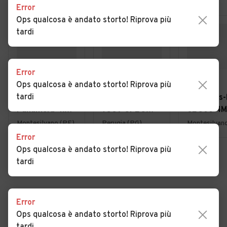
Error
Ops qualcosa è andato storto! Riprova più
tardi
Error
€ 29.900
€ 4.400
€ 17.900
Ops qualcosa è andato storto! Riprova più
tardi
Porsche
Renault Clio 1.2
Mercedes-
Panamera 4.8
75CV GPL 5
CL 500 4M
Turbo
porte Live
AMG
Montesilvano (PE)
Perugia (PG)
Montesilvan
Error
Ops qualcosa è andato storto! Riprova più
tardi
VEDI TUTTE
Error
Ops qualcosa è andato storto! Riprova più
Cerca altri risultati