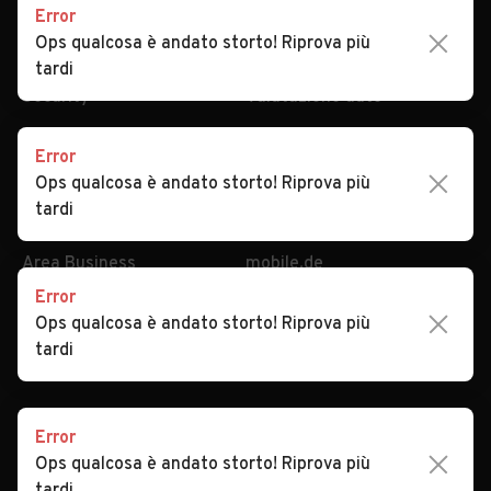
Error
Impostazioni Privacy
Articoli del Magazine
Ops qualcosa è andato storto! Riprova più
Security
Valutazione auto
tardi
AREA BUSINESS
AUTOMOBILE.IT È PARTE
DI ADEVINTA
Error
Registrazione
Ops qualcosa è andato storto! Riprova più
concessionario
subito.it
tardi
Area Business
mobile.de
Multigestionale Motori
Adevinta
Error
Ops qualcosa è andato storto! Riprova più
SEGUICI
tardi
Error
Copyright © 2023 Marktplaats B.V. Tutti i diritti riservati.
Ops qualcosa è andato storto! Riprova più
Marktplaats B.V. - P.IVA 803.603.307.B.01