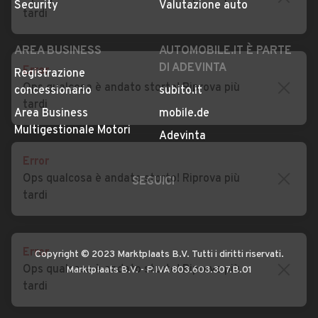
Impostazioni Privacy
Articoli del Magazine
tardi
Security
Valutazione auto
Error
AREA BUSINESS
AUTOMOBILE.IT È PARTE
Ops qualcosa è andato storto! Riprova più
DI ADEVINTA
Registrazione
tardi
concessionario
subito.it
Area Business
mobile.de
Multigestionale Motori
Error
Adevinta
Ops qualcosa è andato storto! Riprova più
tardi
SEGUICI
Error
Ops qualcosa è andato storto! Riprova più
Copyright © 2023 Marktplaats B.V. Tutti i diritti riservati.
tardi
Marktplaats B.V. - P.IVA 803.603.307.B.01