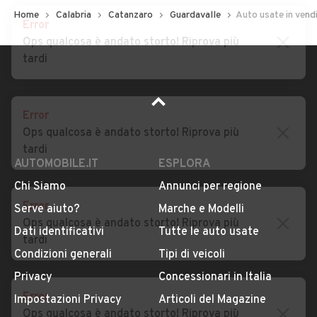
Error
Home
Ops qualcosa è andato storto! Riprova più
Calabria
Catanzaro
Guardavalle
Auto usate in vend
tardi
Error
Ops qualcosa è andato storto! Riprova più
tardi
AUTOMOBILE.IT
ESPLORA
Error
Chi Siamo
Annunci per regione
Ops qualcosa è andato storto! Riprova più
Serve aiuto?
Marche e Modelli
tardi
Dati identificativi
Tutte le auto usate
Condizioni generali
Tipi di veicoli
Error
Privacy
Concessionari in Italia
Ops qualcosa è andato storto! Riprova più