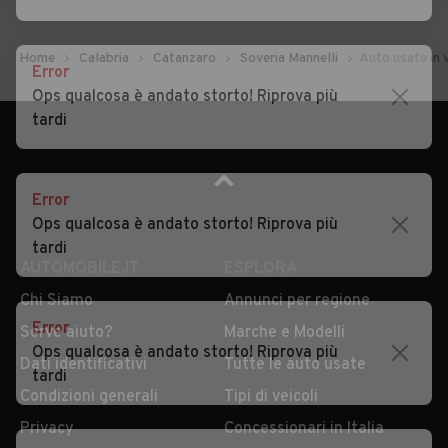
Home
Calabria
Catanzaro
Soveria Mannelli
Auto usate in 
Error
Ops qualcosa è andato storto! Riprova più
tardi
Error
Ops qualcosa è andato storto! Riprova più
tardi
AUTOMOBILE.IT
ESPLORA
Chi Siamo
Annunci per regione
Error
Serve aiuto?
Marche e Modelli
Ops qualcosa è andato storto! Riprova più
Dati identificativi
Tutte le auto usate
tardi
Condizioni generali
Tipi di veicoli
Privacy
Concessionari in Italia