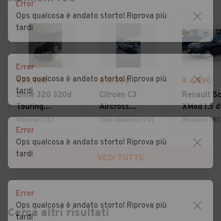
Error
Ops qualcosa è andato storto! Riprova più
tardi
Error
Ops qualcosa è andato storto! Riprova più
€ 13.700
€ 11.490
€ 4.990
tardi
Bmw 320 320d
Citroen C3
Renault S
Touring
Aircross
XMod 1.5 d
Business
BlueHDi 110
110CV Rac
Grisolia (CS)
Vibo Valentia (VV)
Rosarno (RC
Error
Advantage
S&S Shine Pack
Ops qualcosa è andato storto! Riprova più
tardi
VEDI TUTTE
Error
Ops qualcosa è andato storto! Riprova più
Cerca altri risultati
tardi