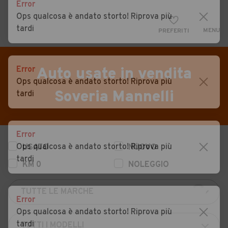
Error
Ops qualcosa è andato storto! Riprova più
tardi
MENU
PREFERITI
CERCA
VENDI
Auto
Error
Auto usate in vendita
Ops qualcosa è andato storto! Riprova più
MAGAZINE
Auto usate
Soveria Mannelli
tardi
ACCEDI
Auto Km 0
Auto Nuove
Error
Ops qualcosa è andato storto! Riprova più
USATO
NUOVO
Noleggio a lungo termine
tardi
KM 0
NOLEGGIO
Auto d'epoca
Moto
Error
Camper
Ops qualcosa è andato storto! Riprova più
tardi