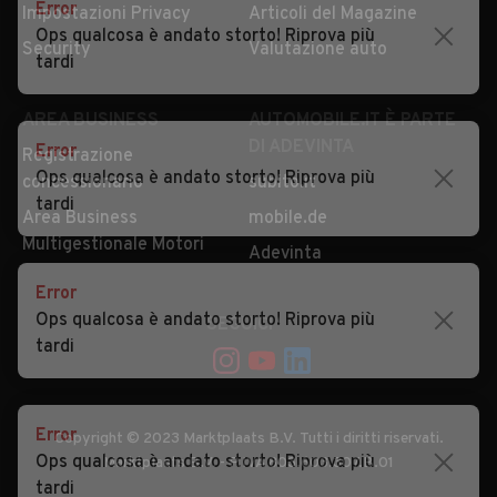
Error
Impostazioni Privacy
Articoli del Magazine
Ops qualcosa è andato storto! Riprova più
Security
Valutazione auto
tardi
AREA BUSINESS
AUTOMOBILE.IT È PARTE
DI ADEVINTA
Error
Registrazione
Ops qualcosa è andato storto! Riprova più
concessionario
subito.it
tardi
Area Business
mobile.de
Multigestionale Motori
Adevinta
Error
Ops qualcosa è andato storto! Riprova più
SEGUICI
tardi
Error
Copyright © 2023 Marktplaats B.V. Tutti i diritti riservati.
Ops qualcosa è andato storto! Riprova più
Marktplaats B.V. - P.IVA 803.603.307.B.01
tardi