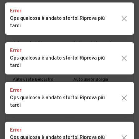
Error
Ops qualcosa è andato storto! Riprova più
PER COMUNE
PER PROVINCIA
tardi
Auto usate Albi
Auto usate Amaroni
Error
Auto usate Amato
Auto usate Andali
Ops qualcosa è andato storto! Riprova più
tardi
Auto usate Argusto
Auto usate Badolato
Auto usate Belcastro
Auto usate Borgia
Error
Auto usate Botricello
Auto usate Caraffa di
Ops qualcosa è andato storto! Riprova più
Catanzaro
tardi
Auto usate Cardinale
Auto usate Carlopoli
Auto usate Cenadi
Auto usate Centrache
MOSTRA ALTRI
Error
Auto usate Cerva
Auto usate Chiaravalle
Ops qualcosa è andato storto! Riprova più