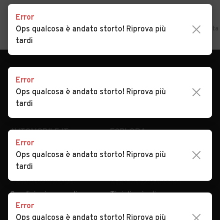
Error
Home
Ops qualcosa è andato storto! Riprova più
Calabria
Catanzaro
Squillace
Auto usate in vendita
tardi
Error
Ops qualcosa è andato storto! Riprova più
tardi
AUTOMOBILE.IT
ESPLORA
Error
Chi Siamo
Annunci per regione
Ops qualcosa è andato storto! Riprova più
Serve aiuto?
Marche e Modelli
tardi
Dati identificativi
Tutte le auto usate
Condizioni generali
Tipi di veicoli
Error
Privacy
Concessionari in Italia
Ops qualcosa è andato storto! Riprova più