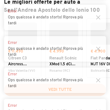
Le migliori offerte per auto a
Sant'Andrea Apostolo dello Ionio 100
Error
Ops qualcosa è andato storto! Riprova più
tardi
Error
Ops qualcosa è andato storto! Riprova più
€ 11.490
€ 4.990
€ 4.900
tardi
Citroen C3
Renault Scénic
Fiat Panda
Aircross
XMod 1.5 dCi
MJT 16V D
BlueHDi 110
110CV Race
Classic
Vibo Valentia (VV)
Rosarno (RC)
Botricello (
Error
S&S Shine Pack
Ops qualcosa è andato storto! Riprova più
tardi
VEDI TUTTE
Error