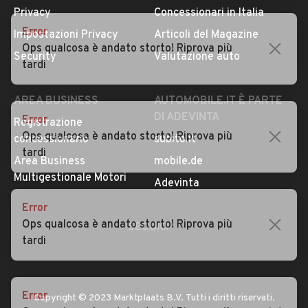
Condizioni generali
Tipi di veicoli
Error
Privacy
Concessionari in Italia
Ops qualcosa è andato storto! Riprova più
Impostazioni Privacy
Articoli del Magazine
tardi
Security
Valutazione auto
Error
AREA BUSINESS
AUTOMOBILE.IT È PARTE
Ops qualcosa è andato storto! Riprova più
DI ADEVINTA
Registrazione
tardi
concessionario
subito.it
Area Business
mobile.de
Multigestionale Motori
Error
Adevinta
Ops qualcosa è andato storto! Riprova più
tardi
SEGUICI
Error