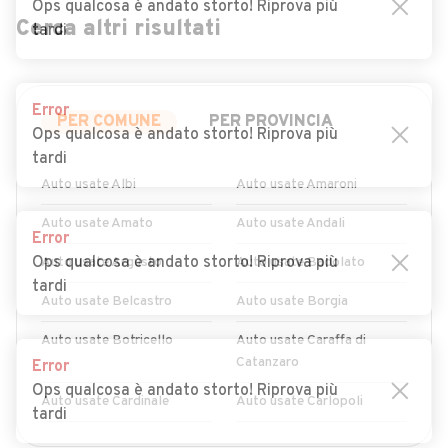
Ops qualcosa è andato storto! Riprova più
Cerca altri risultati
tardi
Error
PER COMUNE
PER PROVINCIA
Ops qualcosa è andato storto! Riprova più
tardi
Auto usate Albi
Auto usate Amaroni
Auto usate Amato
Auto usate Andali
Error
Ops qualcosa è andato storto! Riprova più
Auto usate Argusto
Auto usate Badolato
tardi
Auto usate Belcastro
Auto usate Borgia
Auto usate Botricello
Auto usate Caraffa di
Catanzaro
Error
Ops qualcosa è andato storto! Riprova più
Auto usate Cardinale
Auto usate Carlopoli
tardi
Auto usate Cenadi
Auto usate Centrache