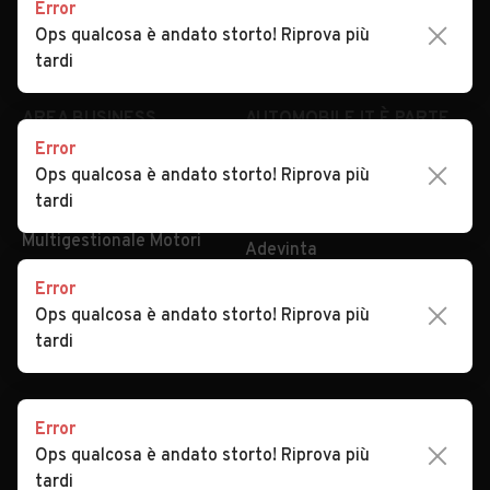
Error
Impostazioni Privacy
Articoli del Magazine
Ops qualcosa è andato storto! Riprova più
Security
Valutazione auto
tardi
AREA BUSINESS
AUTOMOBILE.IT È PARTE
DI ADEVINTA
Error
Registrazione
Ops qualcosa è andato storto! Riprova più
concessionario
subito.it
tardi
Area Business
mobile.de
Multigestionale Motori
Adevinta
Error
Ops qualcosa è andato storto! Riprova più
SEGUICI
tardi
Error
Copyright © 2023 Marktplaats B.V. Tutti i diritti riservati.
Ops qualcosa è andato storto! Riprova più
Marktplaats B.V. - P.IVA 803.603.307.B.01
tardi