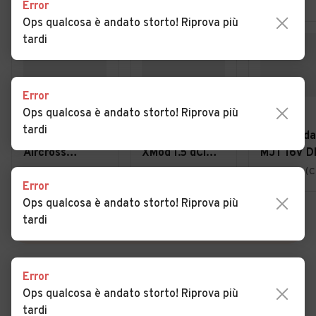
Error
Ops qualcosa è andato storto! Riprova più
tardi
Error
Ops qualcosa è andato storto! Riprova più
€ 11.490
€ 4.990
€ 4.900
tardi
Citroen C3
Renault Scénic
Fiat Panda
Aircross
XMod 1.5 dCi
MJT 16V D
BlueHDi 110
110CV Race
Classic
Vibo Valentia (VV)
Rosarno (RC)
Botricello (
Error
S&S Shine Pack
Ops qualcosa è andato storto! Riprova più
tardi
VEDI TUTTE
Error
Ops qualcosa è andato storto! Riprova più
Cerca altri risultati
tardi