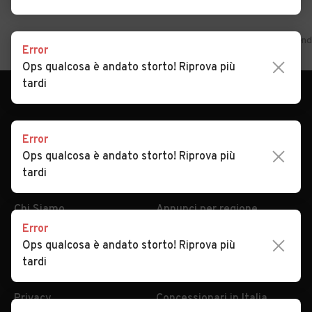
Home
Calabria
Catanzaro
Simeri Crichi
Auto usate in vendi
Error
Ops qualcosa è andato storto! Riprova più
tardi
Error
Ops qualcosa è andato storto! Riprova più
tardi
AUTOMOBILE.IT
ESPLORA
Chi Siamo
Annunci per regione
Error
Serve aiuto?
Marche e Modelli
Ops qualcosa è andato storto! Riprova più
Dati identificativi
Tutte le auto usate
tardi
Condizioni generali
Tipi di veicoli
Privacy
Concessionari in Italia