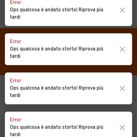
Error
Ops qualcosa è andato storto! Riprova più
tardi
MENU
PREFERITI
CERCA
VENDI
Auto
Error
Auto usate in vendita Simeri
Ops qualcosa è andato storto! Riprova più
MAGAZINE
Auto usate
Crichi
tardi
ACCEDI
Auto Km 0
Auto Nuove
Error
Ops qualcosa è andato storto! Riprova più
USATO
NUOVO
Noleggio a lungo termine
tardi
KM 0
NOLEGGIO
Auto d'epoca
Moto
Error
Camper
Ops qualcosa è andato storto! Riprova più
tardi