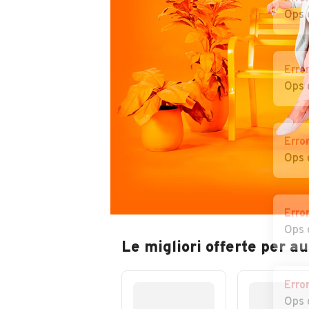
Ops 
Erro
Ops 
Erro
Ops 
Erro
Ops 
Le migliori offerte per a
Erro
Ops 