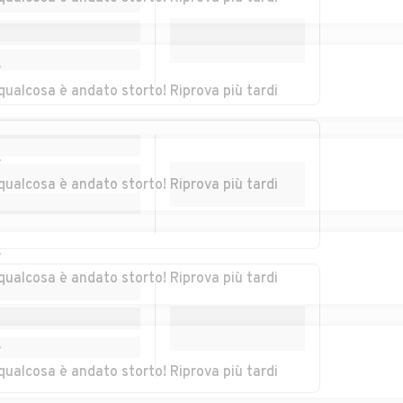
Auto usate San Vito
Auto usate
sullo Ionio
Sant'Andrea
Apostolo dello Ionio
r
qualcosa è andato storto! Riprova più tardi
iano
Auto usate Sellia
Auto usate Sellia
Marina
r
sale
Auto usate
Auto usate Simeri
qualcosa è andato storto! Riprova più tardi
Settingiano
Crichi
Auto usate Soveria
Auto usate Soveria
Mannelli
Simeri
r
qualcosa è andato storto! Riprova più tardi
ettì
Auto usate Taverna
Auto usate Tiriolo
arise
r
qualcosa è andato storto! Riprova più tardi