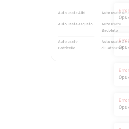
Erro
Auto usate Albi
Auto usate Ama
Ops 
Auto usate Argusto
Auto usate
Badolato
Erro
Auto usate
Auto usate Car
Ops 
Botricello
di Catanzaro
Auto usate Cenadi
Auto usate
Centrache
Erro
Ops 
Auto usate Cicala
Auto usate
Conflenti
Auto usate Curinga
Auto usate Dav
Erro
Ops 
Auto usate Feroleto
Auto usate Fos
Antico
Serralta