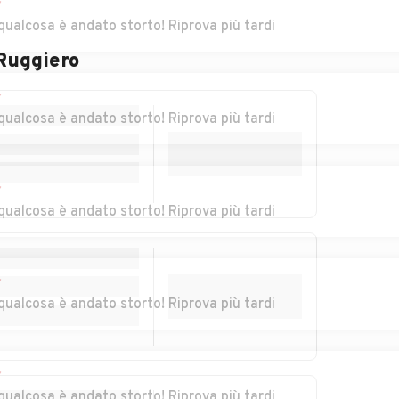
r
falco
Auto usate Gizzeria
Auto usate
qualcosa è andato storto! Riprova più tardi
Guardavalle
 Ruggiero
urso
Auto usate Lamezia
Auto usate
r
Terme
Magisano
qualcosa è andato storto! Riprova più tardi
Auto usate
Auto usate
Marcellinara
Martirano
r
Auto usate
Auto usate
qualcosa è andato storto! Riprova più tardi
Montauro
Montepaone
era
Auto usate Olivadi
Auto usate
Palermiti
r
qualcosa è andato storto! Riprova più tardi
izzi
Auto usate Petronà
Auto usate
Pianopoli
Auto usate San
Auto usate San
r
Mango d'Aquino
Pietro Apostolo
qualcosa è andato storto! Riprova più tardi