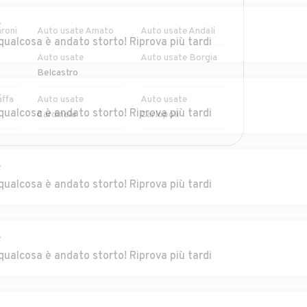
r
roni
Auto usate Amato
Auto usate Andali
qualcosa è andato storto! Riprova più tardi
Auto usate
Auto usate Borgia
Belcastro
r
affa
Auto usate
Auto usate
qualcosa è andato storto! Riprova più tardi
Cardinale
Carlopoli
Auto usate Cerva
Auto usate
Chiaravalle Centrale
r
qualcosa è andato storto! Riprova più tardi
Auto usate Cortale
Auto usate Cropani
oli
Auto usate
Auto usate Falerna
r
Decollatura
qualcosa è andato storto! Riprova più tardi
sato
Auto usate Gagliato
Auto usate
Gasperina