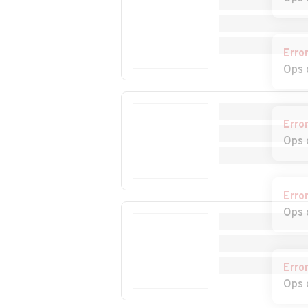
Auto usate San
Auto usate San
Pietro a Maida
Sostene
Erro
Ops 
Auto usate Santa
Auto usate Satr
Caterina dello Ionio
Erro
Auto usate
Auto usate Ser
Ops 
Serrastretta
Auto usate Sorbo
Auto usate
San Basile
Soverato
Erro
Ops 
Auto usate Squillace
Auto usate Stal
Auto usate
Auto usate Zag
Vallefiorita
Erro
Ops 