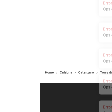
Erro
Ops 
Erro
Ops 
Erro
Ops 
Home
Calabria
Catanzaro
Torre d
Erro
Ops 
Erro