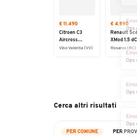
Erro
€ 11.490
€ 4.990
Ops 
Citroen C3
Renault Sc
Aircross
XMod 1.5 dC
BlueHDi 110
110CV Race
Vibo Valentia (VV)
Rosarno (RC)
Erro
S&S Shine Pack
Ops 
Erro
Ops 
Cerca altri risultati
Erro
Ops 
PER COMUNE
PER PROV