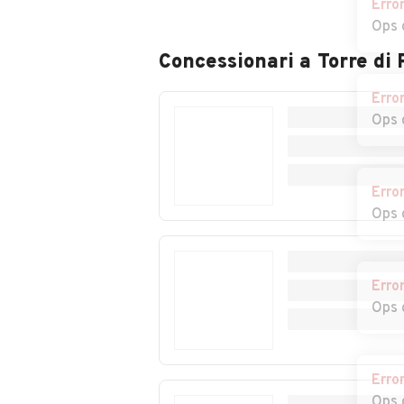
Erro
Auto usate
Auto usate Giri
Ops 
Gimigliano
Concessionari a
Torre di
Auto usate Isca
Auto usate Jac
Erro
sullo Ionio
Ops 
Auto usate Maida
Auto usate
Marcedusa
Erro
Auto usate
Auto usate
Ops 
Martirano Lombardo
Miglierina
Auto usate Motta
Auto usate Noc
Santa Lucia
Terinese
Erro
Ops 
Auto usate Pentone
Auto usate Petr
Auto usate Platania
Auto usate San
Erro
Floro
Ops 