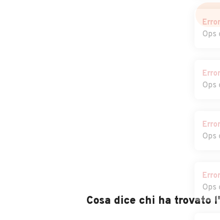
Erro
Ops 
Erro
Ops 
Erro
Ops 
Erro
Ops 
Cosa dice chi ha trovato 