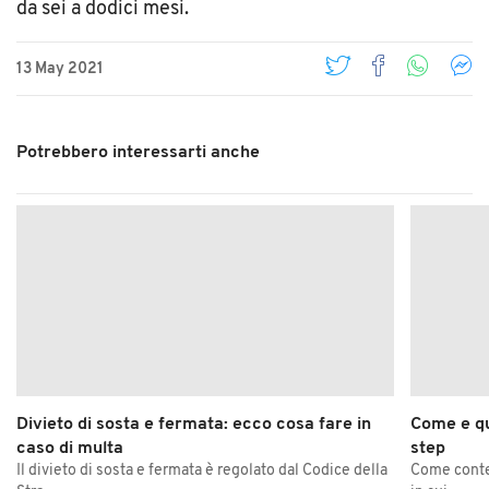
da sei a dodici mesi.
13 May 2021
Potrebbero interessarti anche
Divieto di sosta e fermata: ecco cosa fare in
Come e qu
caso di multa
step
Il divieto di sosta e fermata è regolato dal Codice della
Come contes