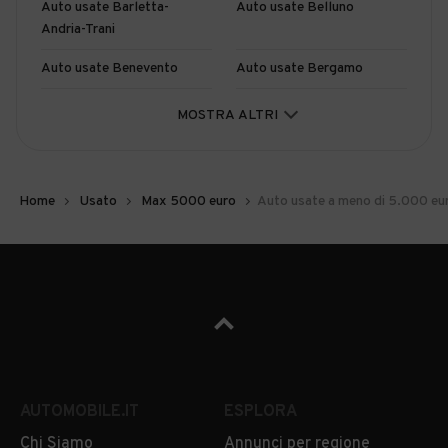
Auto usate Barletta-
Auto usate Belluno
Andria-Trani
Auto usate Benevento
Auto usate Bergamo
Auto usate Biella
Auto usate Bologna
MOSTRA ALTRI
Auto usate Bolzano
Auto usate Brescia
Auto usate Brindisi
Auto usate Cagliari
Home
Usato
Max 5000 euro
Auto usate a meno di 5.000 eu
Auto usate Caltanissetta
Auto usate Campobasso
Auto usate Carbonia-
Auto usate Caserta
Iglesias
Auto usate Catania
Auto usate Catanzaro
Auto usate Chieti
Auto usate Como
AUTOMOBILE.IT
ESPLORA
Auto usate Cosenza
Auto usate Cremona
Chi Siamo
Annunci per regione