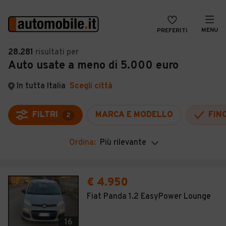
MENU
PREFERITI
CERCA
28.281
risultati
per
Auto usate a meno di 5.000 euro
VENDI
Auto
MAGAZINE
Auto usate
In tutta Italia
Scegli città
ACCEDI
Auto Km 0
FILTRI
MARCA E MODELLO
FIN
2
Auto Nuove
Ordina:
Più rilevante
Noleggio a lungo termine
Auto d'epoca
€ 4.950
Moto
Fiat Panda 1.2 EasyPower Lounge
Camper
16