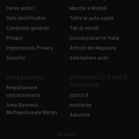
Auto usate Crotone
Auto usate Cuneo
Serve aiuto?
Marche e Modelli
Auto usate Enna
Auto usate Fermo
Dati identificativi
Tutte le auto usate
Condizioni generali
Tipi di veicoli
Auto usate Ferrara
Auto usate Firenze
Privacy
Concessionari in Italia
Auto usate Foggia
Auto usate Forlì/Cesena
Impostazioni Privacy
Articoli del Magazine
Auto usate Frosinone
Auto usate Genova
Security
Valutazione auto
Auto usate Gorizia
Auto usate Grosseto
AREA BUSINESS
AUTOMOBILE.IT È PARTE
Auto usate Imperia
Auto usate Isernia
DI ADEVINTA
Registrazione
Auto usate L'Aquila
Auto usate La Spezia
concessionario
subito.it
Area Business
mobile.de
Auto usate Latina
Auto usate Lecce
Multigestionale Motori
Adevinta
Auto usate Lecco
Auto usate Livorno
Auto usate Lodi
Auto usate Lucca
SEGUICI