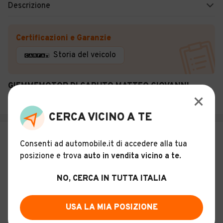
Descrizione
Certificazioni e Garanzie
Storia del veicolo
GIEMMEMOTOR DI CAPUTO MATTEO GIOVANNI
Galatina (LE)
CERCA VICINO A TE
€ 3.299
Consenti ad automobile.it di accedere alla tua
Ford Fiesta GPL
posizione e trova
auto in vendita vicino a te
.
13
NO, CERCA IN TUTTA ITALIA
Usato
Marzo 2012
209.000 km
GPL - Euro 5
USA LA MIA POSIZIONE
Manuale