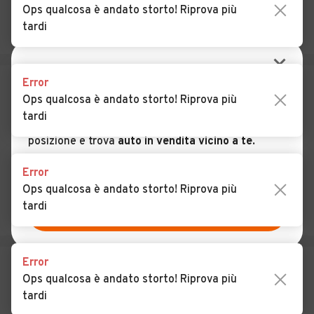
Calabria
Ops qualcosa è andato storto! Riprova più
tardi
Auto usate Cerisano
Auto usate Cervicati
Auto usate Cerzeto
Auto usate Cetraro
Error
CERCA VICINO A TE
Auto usate Civita
Auto usate Cleto
Ops qualcosa è andato storto! Riprova più
tardi
Auto usate Colosimi
Auto usate Corigliano
Consenti ad automobile.it di accedere alla tua
Calabro
posizione e trova
auto in vendita vicino a te
.
Auto usate Cropalati
Auto usate Crosia
NO, CERCA IN TUTTA ITALIA
Error
Ops qualcosa è andato storto! Riprova più
Auto usate Diamante
Auto usate Dipignano
tardi
USA LA MIA POSIZIONE
Auto usate Domanico
Auto usate Fagnano
Castello
Error
Auto usate Falconara
Auto usate Figline
Ops qualcosa è andato storto! Riprova più
Albanese
Vegliaturo
tardi
Auto usate Firmo
Auto usate Fiumefreddo