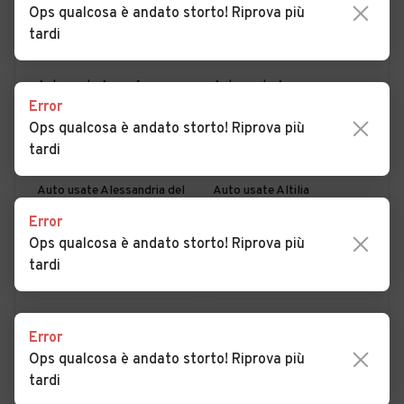
Ops qualcosa è andato storto! Riprova più
PER COMUNE
PER PROVINCIA
tardi
Auto usate Acquaformosa
Auto usate Acquappesa
Error
Auto usate Acri
Auto usate Aiello Calabro
Ops qualcosa è andato storto! Riprova più
tardi
Auto usate Aieta
Auto usate Albidona
Auto usate Alessandria del
Auto usate Altilia
Carretto
Error
Ops qualcosa è andato storto! Riprova più
Auto usate Altomonte
Auto usate Amantea
tardi
Auto usate Amendolara
Auto usate Aprigliano
Auto usate Belmonte
Auto usate Belvedere
MOSTRA ALTRI
Error
Calabro
Marittimo
Ops qualcosa è andato storto! Riprova più
Auto usate Bianchi
Auto usate Bisignano
tardi