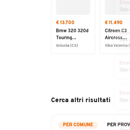
Erro
Ops 
€ 13.700
€ 11.490
Bmw 320 320d
Citroen C3
Erro
Touring
Aircross
Ops 
Business
BlueHDi 110
Grisolia (CS)
Vibo Valentia 
Advantage
S&S Shine 
Erro
Ops 
Erro
Cerca altri risultati
Ops 
Erro
PER COMUNE
PER PROV