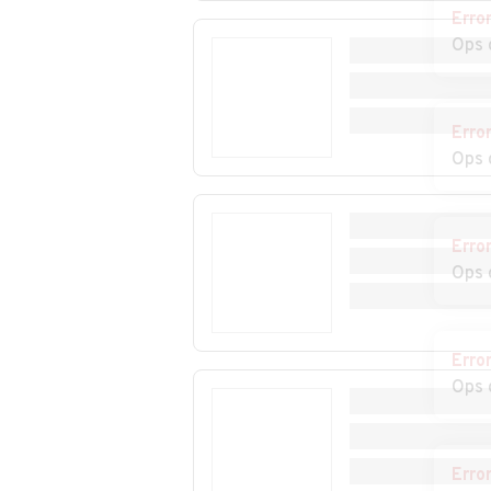
Auto usate Figline
Auto usate Fir
Erro
Vegliaturo
Ops 
Auto usate
Auto usate Fus
Frascineto
Erro
Ops 
Auto usate Guardia
Auto usate Lag
Piemontese
Erro
Auto usate Lappano
Auto usate
Ops 
Lattarico
Auto usate Lungro
Auto usate Luz
Erro
Auto usate Malvito
Auto usate
Ops 
Mandatoriccio
Auto usate Marano
Auto usate Mar
Principato
Erro