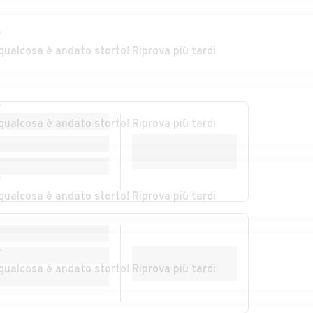
Carpanzano
del Manco
r
sano
Auto usate
Auto usate
qualcosa è andato storto! Riprova più tardi
Castiglione
Castrolibero
Cosentino
r
Auto usate Celico
Auto usate Cellara
qualcosa è andato storto! Riprova più tardi
isano
Auto usate Cervicati
Auto usate Cerzeto
CERCA VICINO A TE
r
qualcosa è andato storto! Riprova più tardi
ta
Auto usate Cleto
Auto usate Colosimi
onsenti ad automobile.it di accedere alla tua posizione e trov
Auto usate Crosia
Auto usate
uto in vendita vicino a te
.
Diamante
r
NO, CERCA IN TUTTA ITALIA
USA LA MIA POSIZION
qualcosa è andato storto! Riprova più tardi
Auto usate Fagnano
Auto usate
Castello
Falconara Albanese