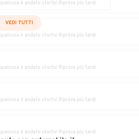
qualcosa è andato storto! Riprova più tardi
Auto usate Morano
Auto usate
Calabro
Mormanno
ara
Auto usate Oriolo
Auto usate
r
Orsomarso
VEDI TUTTI
qualcosa è andato storto! Riprova più tardi
Auto usate Paola
Auto usate
Papasidero
r
ace
Auto usate
Auto usate Piane
qualcosa è andato storto! Riprova più tardi
Pedivigliano
Crati
Auto usate Plataci
Auto usate Praia a
r
Mare
qualcosa è andato storto! Riprova più tardi
ca
Auto usate
Auto usate Rogliano
Roggiano Gravina
r
eto
Auto usate Rossano
Auto usate Rota
qualcosa è andato storto! Riprova più tardi
Greca