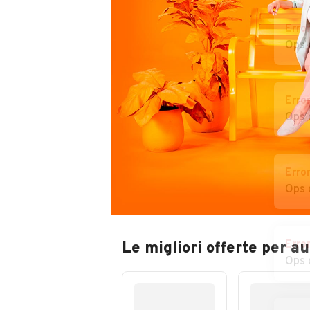
Erro
Ops 
Erro
Ops 
Erro
Ops 
Erro
Le migliori offerte per a
Ops 