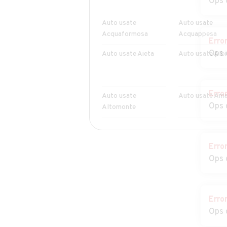
Ops 
Auto usate
Auto usate
Acquaformosa
Acquappesa
Erro
Ops 
Auto usate Aieta
Auto usate Alb
Erro
Auto usate
Auto usate Am
Ops 
Altomonte
Auto usate
Auto usate Bel
Belmonte Calabro
Erro
Ops 
Auto usate
Auto usate
Bisignano
Bocchigliero
Auto usate
Auto usate
Erro
Calopezzati
Caloveto
Ops 
Auto usate Cariati
Auto usate Caro