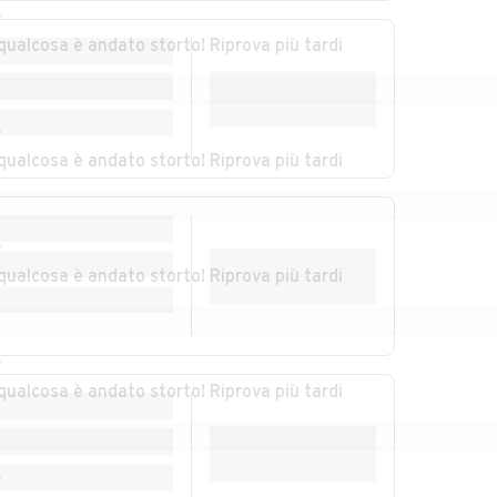
mo
Auto usate
Auto usate
r
Fiumefreddo Bruzio
Francavilla
qualcosa è andato storto! Riprova più tardi
Marittima
caldo
Auto usate Grimaldi
Auto usate Grisolia
r
qualcosa è andato storto! Riprova più tardi
o
Auto usate Laino
Auto usate Laino
Borgo
Castello
r
Auto usate
Auto usate
qualcosa è andato storto! Riprova più tardi
Longobardi
Longobucco
zi
Auto usate Maierà
Auto usate Malito
r
Auto usate Mangone
Auto usate Marano
qualcosa è andato storto! Riprova più tardi
Marchesato
zi
Auto usate
Auto usate
Mendicino
Mongrassano
r