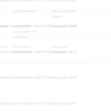
qualcosa è andato storto! Riprova più tardi
Auto usate Acri
Auto usate Aiello
Calabro
r
qualcosa è andato storto! Riprova più tardi
idona
Auto usate
Auto usate Altilia
Alessandria del
Carretto
r
antea
Auto usate
Auto usate
qualcosa è andato storto! Riprova più tardi
Amendolara
Aprigliano
sito
Auto usate
Auto usate Bianchi
MOSTRA ALTRI
Belvedere Marittimo
r
qualcosa è andato storto! Riprova più tardi
Auto usate Bonifati
Auto usate
Buonvicino
Auto usate
Auto usate Canna
r
Campana
qualcosa è andato storto! Riprova più tardi
lei
Auto usate
Auto usate Casali