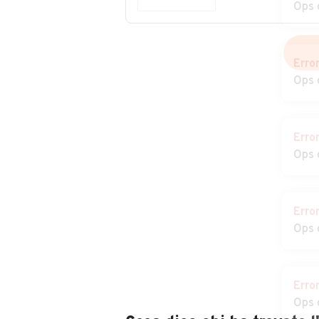
Ops 
Auto usate
Auto usate
Montalto Uffugo
Montegiordano
Auto usate
Auto usate Noc
Erro
Mottafollone
Ops 
Auto usate Paludi
Auto usate
Panettieri
Erro
Auto usate Paterno
Auto usate Ped
Ops 
Calabro
Auto usate
Auto usate
Erro
Pietrafitta
Pietrapaola
Ops 
Auto usate Rende
Auto usate Roc
Imperiale
Erro
Auto usate Rose
Auto usate Ros
Ops 
Capo Spulico