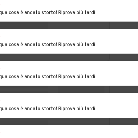
mo
Auto usate
Auto usate
r
Fiumefreddo Bruzio
Francavilla
qualcosa è andato storto! Riprova più tardi
Marittima
caldo
Auto usate Grimaldi
Auto usate Grisolia
r
qualcosa è andato storto! Riprova più tardi
o
Auto usate Laino
Auto usate Laino
Borgo
Castello
r
Auto usate
Auto usate
qualcosa è andato storto! Riprova più tardi
Longobardi
Longobucco
zi
Auto usate Maierà
Auto usate Malito
r
Auto usate Mangone
Auto usate Marano
qualcosa è andato storto! Riprova più tardi
Marchesato
zi
Auto usate
Auto usate
Mendicino
Mongrassano
r