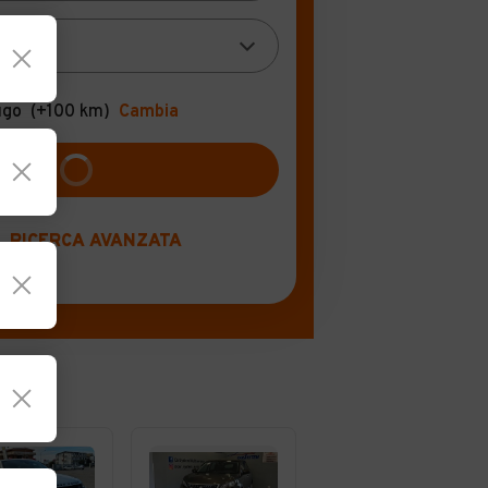
ugo
(+100 km)
Cambia
RICERCA AVANZATA