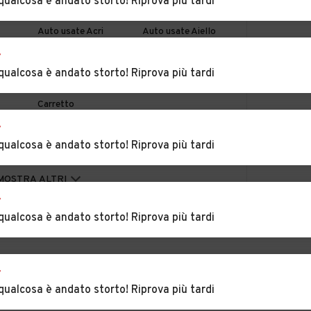
qualcosa è andato storto! Riprova più tardi
Auto usate Acri
Auto usate Aiello
Calabro
r
qualcosa è andato storto! Riprova più tardi
idona
Auto usate
Auto usate Altilia
Alessandria del
Carretto
r
antea
Auto usate
Auto usate
qualcosa è andato storto! Riprova più tardi
Amendolara
Aprigliano
sito
Auto usate
Auto usate Bianchi
MOSTRA ALTRI
Belvedere Marittimo
r
qualcosa è andato storto! Riprova più tardi
Auto usate Bonifati
Auto usate
Buonvicino
Auto usate
Auto usate Canna
r
Campana
qualcosa è andato storto! Riprova più tardi
lei
Auto usate
Auto usate Casali