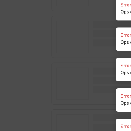
Auto usate Figline
Auto usate Fir
Erro
Vegliaturo
Ops 
Auto usate
Auto usate Fus
Frascineto
Erro
Ops 
Auto usate Guardia
Auto usate Lag
Piemontese
Erro
Auto usate Lappano
Auto usate
Ops 
Lattarico
Auto usate Lungro
Auto usate Luz
Erro
Auto usate Malvito
Auto usate
Ops 
Mandatoriccio
Auto usate Marano
Auto usate Mar
Principato
Erro