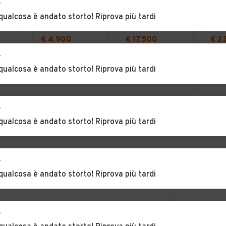
r
qualcosa è andato storto! Riprova più tardi
€ 4.900
€ 17.500
€ 2
Fiat Panda 1.3
Alfa Romeo
Lan
r
MJT 16V DPF
Stelvio 2.2
Ran
qualcosa è andato storto! Riprova più tardi
Classic
Turbodiesel 210
Evo
(VV)
Botricello (CZ)
Botricello (CZ)
Botri
Pack
CV AT8 Q4
Rov
Executive
2.0D
r
150
VEDI TUTTE
qualcosa è andato storto! Riprova più tardi
Aut
Dyn
r
qualcosa è andato storto! Riprova più tardi
r
INCIA
PER CONCESSIONARI