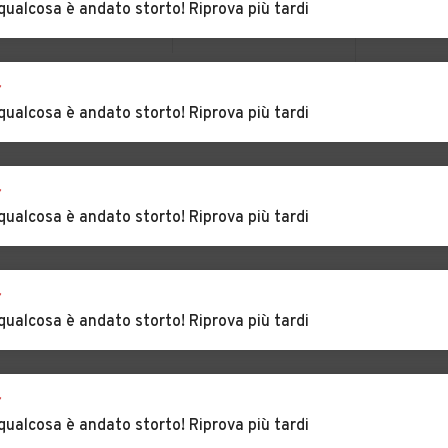
qualcosa è andato storto! Riprova più tardi
ano
Auto usate
Auto usate
Mormanno
Mottafollone
lo
Auto usate
Auto usate Paludi
r
Orsomarso
VEDI TUTTI
qualcosa è andato storto! Riprova più tardi
la
Auto usate
Auto usate Parenti
Papasidero
r
ace
Auto usate
Auto usate Piane
qualcosa è andato storto! Riprova più tardi
Pedivigliano
Crati
Auto usate Plataci
Auto usate Praia a
r
Mare
qualcosa è andato storto! Riprova più tardi
ca
Auto usate
Auto usate Rogliano
Roggiano Gravina
r
eto
Auto usate Rossano
Auto usate Rota
qualcosa è andato storto! Riprova più tardi
Greca