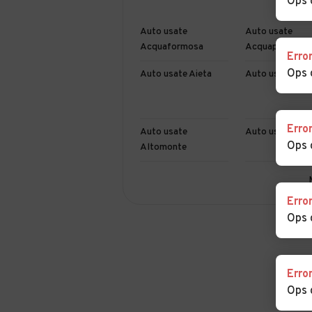
Ops 
Auto usate
Auto usate
Acquaformosa
Acquappesa
Erro
Ops 
Auto usate Aieta
Auto usate Alb
Erro
Auto usate
Auto usate Am
Ops 
Altomonte
Auto usate
Auto usate Bel
Belmonte Calabro
Erro
Ops 
Auto usate
Auto usate
Bisignano
Bocchigliero
Auto usate
Auto usate
Erro
Calopezzati
Caloveto
Ops 
Auto usate Cariati
Auto usate Caro