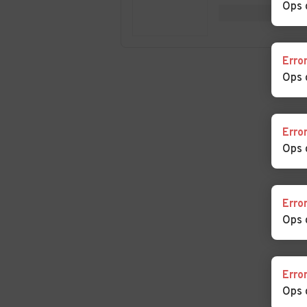
Ops 
Auto usate
Auto usate Mor
Montegiordano
Calabro
Auto usate Nocara
Auto usate Orio
Erro
Ops 
Auto usate
Auto usate Pao
Panettieri
Erro
Auto usate Paterno
Auto usate Ped
Ops 
Calabro
Auto usate
Auto usate
Erro
Pietrafitta
Pietrapaola
Ops 
Auto usate Rende
Auto usate Roc
Imperiale
Erro
Auto usate Rose
Auto usate Ros
Ops 
Capo Spulico