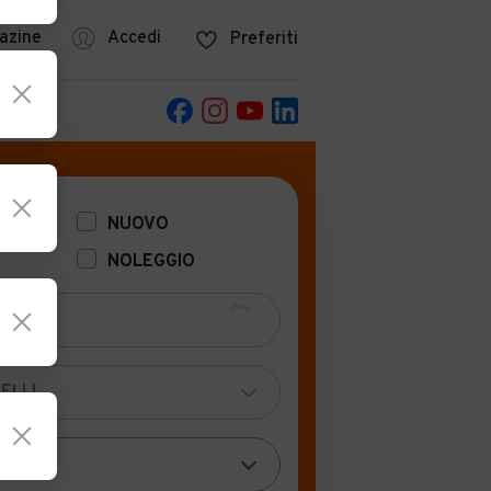
azine
Accedi
Preferiti
POCA
NUOVO
NOLEGGIO