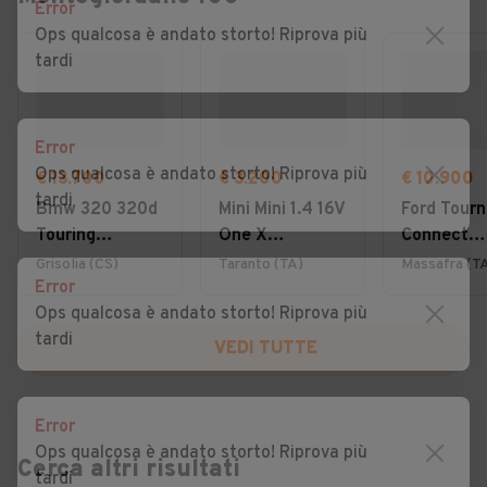
Error
Ops qualcosa è andato storto! Riprova più
tardi
Error
Ops qualcosa è andato storto! Riprova più
€ 13.700
€ 3.200
€ 10.900
tardi
Bmw 320 320d
Mini Mini 1.4 16V
Ford Tour
Touring
One X
Connect
Business
NEOPATENTATI
Tourneo
Grisolia (CS)
Taranto (TA)
Massafra (T
Error
Advantage
Connect 1.
Ops qualcosa è andato storto! Riprova più
TDCi 120 
tardi
Powershif
VEDI TUTTE
Titanium
Error
Ops qualcosa è andato storto! Riprova più
Cerca altri risultati
tardi