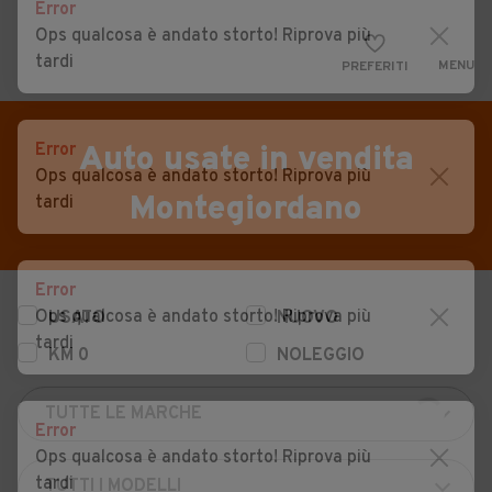
Error
Ops qualcosa è andato storto! Riprova più
tardi
MENU
PREFERITI
CERCA
VENDI
Auto
Error
Auto usate in vendita
Ops qualcosa è andato storto! Riprova più
MAGAZINE
Auto usate
Montegiordano
tardi
ACCEDI
Auto Km 0
Auto Nuove
Error
Ops qualcosa è andato storto! Riprova più
USATO
NUOVO
Noleggio a lungo termine
tardi
KM 0
NOLEGGIO
Auto d'epoca
Moto
Error
Camper
Ops qualcosa è andato storto! Riprova più
tardi