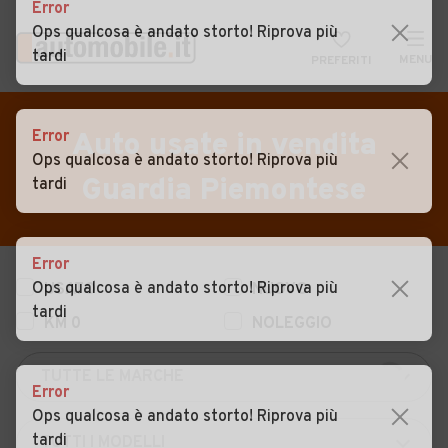
Error
Ops qualcosa è andato storto! Riprova più
tardi
MENU
PREFERITI
CERCA
VENDI
Auto
Error
Auto usate in vendita
Ops qualcosa è andato storto! Riprova più
MAGAZINE
Auto usate
Guardia Piemontese
tardi
ACCEDI
Auto Km 0
Auto Nuove
Error
Ops qualcosa è andato storto! Riprova più
USATO
NUOVO
Noleggio a lungo termine
tardi
KM 0
NOLEGGIO
Auto d'epoca
Moto
Error
Camper
Ops qualcosa è andato storto! Riprova più
tardi