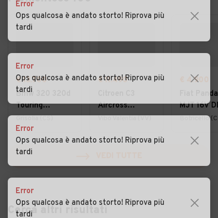
Error
Ops qualcosa è andato storto! Riprova più
tardi
Error
Ops qualcosa è andato storto! Riprova più
€ 13.700
€ 11.490
€ 4.900
tardi
Bmw 320 320d
Citroen C3
Fiat Panda
Touring
Aircross
MJT 16V D
Business
BlueHDi 110
Classic
Grisolia (CS)
Vibo Valentia (VV)
Botricello (
Error
Advantage
S&S Shine Pack
Ops qualcosa è andato storto! Riprova più
tardi
VEDI TUTTE
Error
Ops qualcosa è andato storto! Riprova più
Cerca altri risultati
tardi