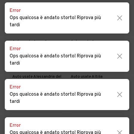
Error
Ops qualcosa è andato storto! Riprova più
PER COMUNE
PER PROVINCIA
tardi
Auto usate Acquaformosa
Auto usate Acquappesa
Error
Auto usate Acri
Auto usate Aiello Calabro
Ops qualcosa è andato storto! Riprova più
tardi
Auto usate Aieta
Auto usate Albidona
Auto usate Alessandria del
Auto usate Altilia
Carretto
Error
Ops qualcosa è andato storto! Riprova più
Auto usate Altomonte
Auto usate Amantea
tardi
Auto usate Amendolara
Auto usate Aprigliano
Auto usate Belmonte
Auto usate Belsito
MOSTRA ALTRI
Error
Calabro
Ops qualcosa è andato storto! Riprova più