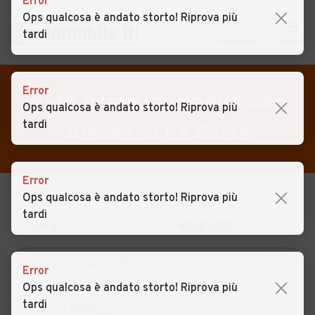
Error
Ops qualcosa è andato storto! Riprova più
tardi
MENU
PREFERITI
CERCA
VENDI
Auto
Error
Auto usate in vendita San
Ops qualcosa è andato storto! Riprova più
MAGAZINE
Auto usate
tardi
Vincenzo La Costa
ACCEDI
Auto Km 0
Auto Nuove
Error
Ops qualcosa è andato storto! Riprova più
USATO
NUOVO
Noleggio a lungo termine
tardi
KM 0
NOLEGGIO
Auto d'epoca
Moto
Error
Ops qualcosa è andato storto! Riprova più
Camper
tardi