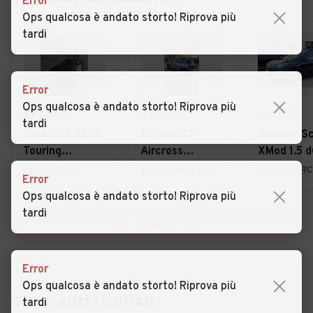
Error
Ops qualcosa è andato storto! Riprova più
tardi
Error
Ops qualcosa è andato storto! Riprova più
€ 13.700
€ 11.490
€ 4.990
tardi
Bmw 320 320d
Citroen C3
Renault S
Touring
Aircross
XMod 1.5 d
Business
BlueHDi 110
110CV Rac
Grisolia (CS)
Vibo Valentia (VV)
Rosarno (RC
Error
Advantage
S&S Shine Pack
Ops qualcosa è andato storto! Riprova più
tardi
VEDI TUTTE
Error
Ops qualcosa è andato storto! Riprova più
Cerca altri risultati
tardi