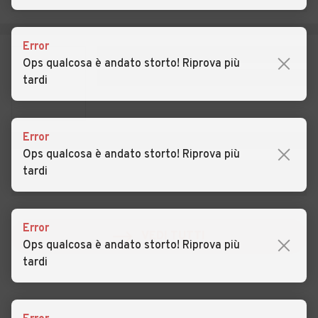
Auto usate Lungro
Auto usate Luzzi
Auto usate Maierà
Auto usate Malito
Error
Ops qualcosa è andato storto! Riprova più
Auto usate Malvito
Auto usate Mandatoriccio
tardi
Auto usate Mangone
Auto usate Marano
Marchesato
Error
Auto usate Marano
Auto usate Marzi
Ops qualcosa è andato storto! Riprova più
Principato
tardi
Auto usate Mendicino
Auto usate Mongrassano
Auto usate Montalto
Auto usate Montegiordano
Error
VEDI TUTTI
Uffugo
Ops qualcosa è andato storto! Riprova più
tardi
Auto usate Morano Calabro
Auto usate Mormanno
Auto usate Mottafollone
Auto usate Nocara