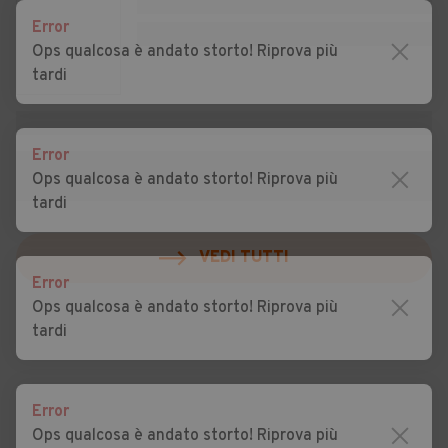
Auto usate Nerviano
Auto usate Nosate
Error
Ops qualcosa è andato storto! Riprova più
Auto usate Novate
Auto usate Noviglio
tardi
Milanese
Auto usate Opera
Auto usate Ossona
Error
Auto usate Ozzero
Auto usate Paderno
Ops qualcosa è andato storto! Riprova più
Dugnano
tardi
VEDI TUTTI
Auto usate Pantigliate
Auto usate Parabiago
Auto usate Paullo
Auto usate Pero
Error
Ops qualcosa è andato storto! Riprova più
Auto usate Peschiera
Auto usate Pessano con
tardi
Borromeo
Bornago
Auto usate Pieve Emanuele
Auto usate Pioltello
Error
Auto usate Pogliano
Auto usate Pozzo d'Adda
Ops qualcosa è andato storto! Riprova più
Milanese