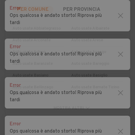
Error
PER COMUNE
PER PROVINCIA
Ops qualcosa è andato storto! Riprova più
tardi
Auto usate Abbiategrasso
Auto usate Albairate
Auto usate Arconate
Auto usate Arese
Error
Auto usate Arluno
Auto usate Assago
Ops qualcosa è andato storto! Riprova più
tardi
Auto usate Baranzate
Auto usate Bareggio
Auto usate Basiano
Auto usate Basiglio
Error
Auto usate Bellinzago
Auto usate Bernate Ticino
Ops qualcosa è andato storto! Riprova più
Lombardo
tardi
Auto usate Besate
Auto usate Binasco
Auto usate Boffalora sopra
Auto usate Bollate
Error
Ticino
Ops qualcosa è andato storto! Riprova più