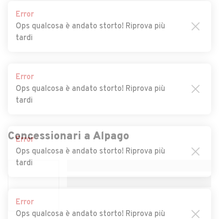
Error
Auto usate Cortina
Auto usate Danta di Cadore
Ops qualcosa è andato storto! Riprova più
d'Ampezzo
tardi
Auto usate Domegge di
Auto usate Falcade
Cadore
Error
Auto usate Feltre
Auto usate Fonzaso
Ops qualcosa è andato storto! Riprova più
tardi
Auto usate Gosaldo
Auto usate La Valle
Agordina
Auto usate Lamon
Auto usate Lentiai
Error
Ops qualcosa è andato storto! Riprova più
Concessionari a
Alpago
Auto usate Limana
Auto usate Livinallongo del
tardi
Col di Lana
Auto usate Longarone
Auto usate Lorenzago di
Cadore
Error
Ops qualcosa è andato storto! Riprova più
Auto usate Lozzo di Cadore
Auto usate Mel