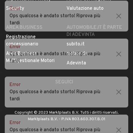
Privacy
Concessionari in Italia
Error
Impostazioni Privacy
Articoli del Magazine
Ops qualcosa è andato storto! Riprova più
Security
Valutazione auto
tardi
AREA BUSINESS
AUTOMOBILE.IT È PARTE
DI ADEVINTA
Error
Registrazione
Ops qualcosa è andato storto! Riprova più
concessionario
subito.it
tardi
Area Business
mobile.de
Multigestionale Motori
Adevinta
Error
Ops qualcosa è andato storto! Riprova più
SEGUICI
tardi
Error
Copyright © 2023 Marktplaats B.V. Tutti i diritti riservati.
Ops qualcosa è andato storto! Riprova più
Marktplaats B.V. - P.IVA 803.603.307.B.01