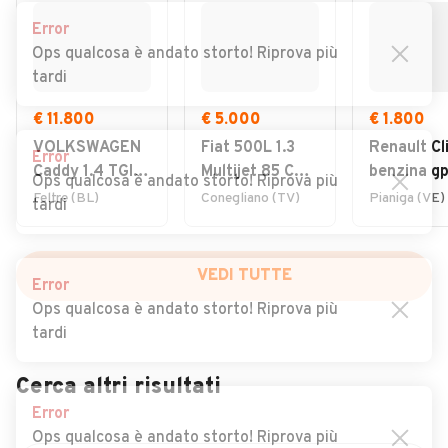
Error
Ops qualcosa è andato storto! Riprova più
tardi
€ 11.800
€ 5.000
€ 1.800
VOLKSWAGEN
Fiat 500L 1.3
Renault Cli
Error
Caddy 1.4 TGI
Multijet 85 CV
benzina gp
Ops qualcosa è andato storto! Riprova più
Furgone
Lounge
2008 otti
Feltre (BL)
Conegliano (TV)
Pianiga (VE)
tardi
Business
per neo
VEDI TUTTE
Error
Ops qualcosa è andato storto! Riprova più
tardi
Cerca altri risultati
Error
Ops qualcosa è andato storto! Riprova più