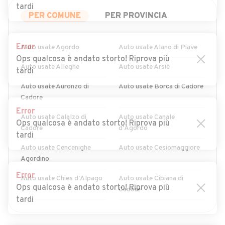
tardi
PER COMUNE
PER PROVINCIA
Error
Auto usate Agordo
Auto usate Alano di Piave
Ops qualcosa è andato storto! Riprova più
Auto usate Alleghe
Auto usate Arsiè
tardi
Auto usate Auronzo di
Auto usate Borca di Cadore
Cadore
Error
Auto usate Calalzo di
Auto usate Canale
Ops qualcosa è andato storto! Riprova più
Cadore
d'Agordo
tardi
Auto usate Cencenighe
Auto usate Cesiomaggiore
Agordino
Error
Auto usate Chies d'Alpago
Auto usate Cibiana di
Ops qualcosa è andato storto! Riprova più
Cadore
tardi
Auto usate Colle Santa
Auto usate Comelico
MOSTRA ALTRI
Lucia
Superiore