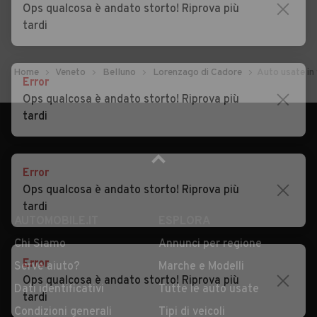
Ops qualcosa è andato storto! Riprova più
tardi
Home
Veneto
Belluno
Lorenzago di Cadore
Auto usate in
Error
Ops qualcosa è andato storto! Riprova più
tardi
Error
Ops qualcosa è andato storto! Riprova più
AUTOMOBILE.IT
ESPLORA
tardi
Chi Siamo
Annunci per regione
Serve aiuto?
Marche e Modelli
Dati identificativi
Tutte le auto usate
Error
Ops qualcosa è andato storto! Riprova più
Condizioni generali
Tipi di veicoli
tardi
Privacy
Concessionari in Italia