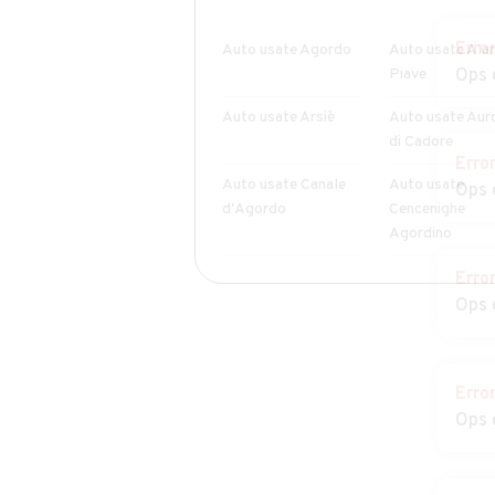
Erro
Auto usate Agordo
Auto usate Alan
Piave
Ops 
Auto usate Arsiè
Auto usate Aur
di Cadore
Erro
Auto usate Canale
Auto usate
Ops 
d'Agordo
Cencenighe
Agordino
Erro
Auto usate Cibiana
Auto usate Col
Ops 
di Cadore
Santa Lucia
Auto usate Danta di
Auto usate
Cadore
Domegge di Ca
Erro
Ops 
Auto usate Fonzaso
Auto usate Gos
Auto usate Lentiai
Auto usate Lim