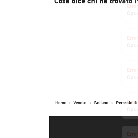
Cosa dice chi ha trovato 
Erro
Ops 
Erro
Ops 
Erro
Ops 
Erro
Home
Veneto
Belluno
Perarolo di
Ops 
Erro