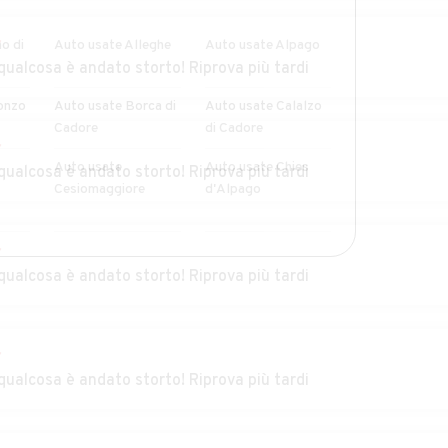
r
o di
Auto usate Alleghe
Auto usate Alpago
qualcosa è andato storto! Riprova più tardi
onzo
Auto usate Borca di
Auto usate Calalzo
Cadore
di Cadore
r
Auto usate
Auto usate Chies
qualcosa è andato storto! Riprova più tardi
Cesiomaggiore
d'Alpago
r
le
Auto usate
Auto usate Cortina
qualcosa è andato storto! Riprova più tardi
Comelico Superiore
d'Ampezzo
Auto usate Falcade
Auto usate Feltre
dore
r
qualcosa è andato storto! Riprova più tardi
aldo
Auto usate La Valle
Auto usate Lamon
Agordina
ana
Auto usate
Auto usate