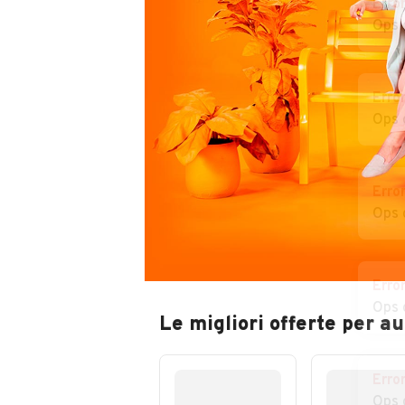
Erro
Ops 
Erro
Ops 
Erro
Ops 
Erro
Ops 
Le migliori offerte per a
Erro
Ops 