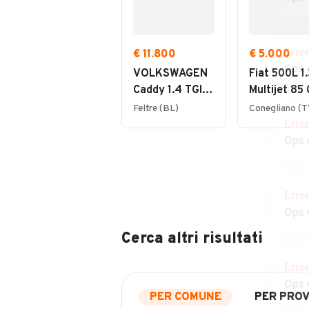
Erro
€ 11.800
€ 5.000
Ops 
VOLKSWAGEN
Fiat 500L 1.
Caddy 1.4 TGI
Multijet 85
Furgone
Lounge
Feltre (BL)
Conegliano (T
Business
Erro
Ops 
Erro
Ops 
Cerca altri risultati
Erro
Ops 
PER COMUNE
PER PROV