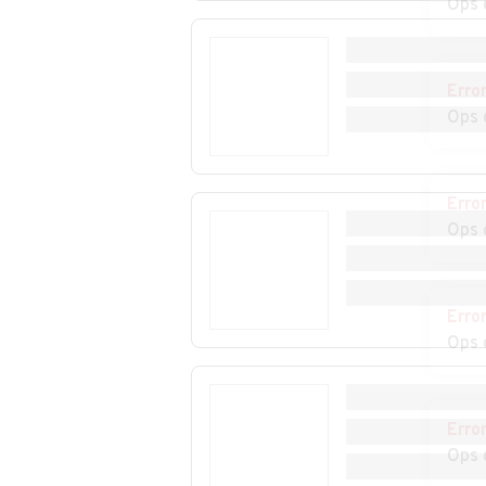
Ops 
Auto usate Taibon
Auto usate Tam
Agordino
Erro
Auto usate Vallada
Auto usate Valle
Ops 
Agordina
Cadore
Auto usate Voltago
Auto usate Zop
Agordino
Cadore
Erro
Ops 
Erro
Ops 
Erro
Ops 