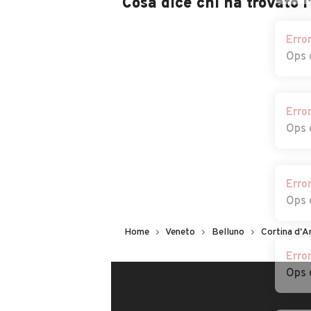
Cosa dice chi ha trovato 
Erro
Ops 
Erro
Ops 
Erro
Ops 
Erro
Home
Veneto
Belluno
Cortina d'
Ops 