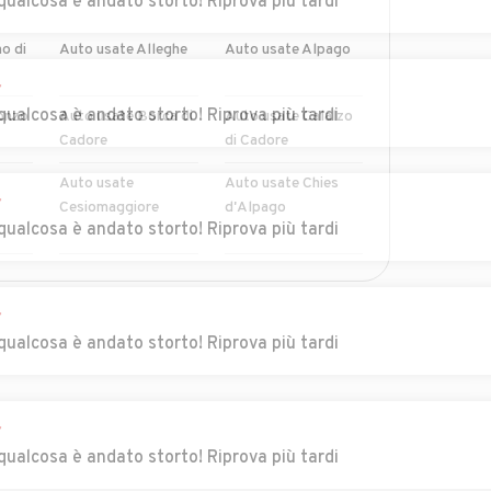
qualcosa è andato storto! Riprova più tardi
o di
Auto usate Alleghe
Auto usate Alpago
r
qualcosa è andato storto! Riprova più tardi
onzo
Auto usate Borca di
Auto usate Calalzo
Cadore
di Cadore
Auto usate
Auto usate Chies
r
Cesiomaggiore
d'Alpago
qualcosa è andato storto! Riprova più tardi
le
Auto usate
Auto usate Danta di
MOSTRA ALTRI
Comelico Superiore
Cadore
r
qualcosa è andato storto! Riprova più tardi
cade
Auto usate Feltre
Auto usate Fonzaso
alle
Auto usate Lamon
Auto usate Lentiai
r
qualcosa è andato storto! Riprova più tardi
Auto usate
Auto usate