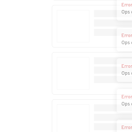
Erro
Auto usate Taibon
Auto usate Tam
Ops 
Agordino
Auto usate Vallada
Auto usate Valle
Agordina
Cadore
Erro
Ops 
Auto usate Voltago
Auto usate Zop
Agordino
Cadore
Erro
Ops 
Erro
Ops 
Erro