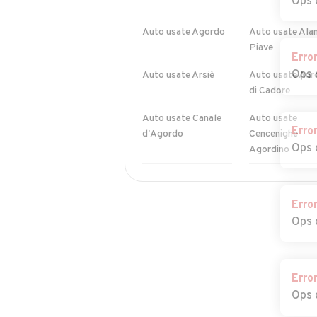
Ops 
Auto usate Agordo
Auto usate Alan
Piave
Erro
Ops 
Auto usate Arsiè
Auto usate Aur
di Cadore
Auto usate Canale
Auto usate
Erro
d'Agordo
Cencenighe
Ops 
Agordino
Auto usate Cibiana
Auto usate Col
di Cadore
Santa Lucia
Erro
Ops 
Auto usate
Auto usate Fal
Domegge di Cadore
Auto usate Gosaldo
Auto usate La V
Erro
Agordina
Ops 
Auto usate Limana
Auto usate