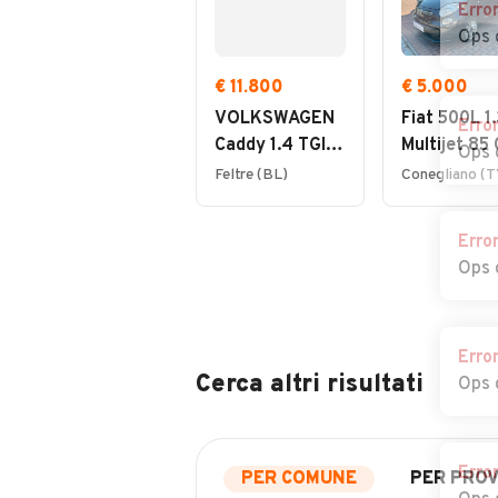
Erro
Ops 
€ 11.800
€ 5.000
VOLKSWAGEN
Fiat 500L 1.
Erro
Caddy 1.4 TGI
Multijet 85
Ops 
Furgone
Lounge
Feltre (BL)
Conegliano (T
Business
Erro
Ops 
Erro
Cerca altri risultati
Ops 
Erro
PER COMUNE
PER PROV