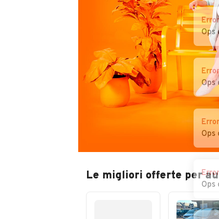
Erro
Ops 
Erro
Ops 
Erro
Ops 
Erro
Le migliori offerte per a
Ops 