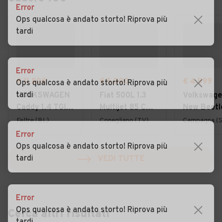
Error
Ops qualcosa è andato storto! Riprova più
tardi
Error
€ 11.800
€ 5.000
€ 4.999
Ops qualcosa è andato storto! Riprova più
tardi
VOLKSWAGEN
Fiat 500L 1.3
Volkswag
Caddy 1.4 TGI
Multijet 85 CV
New Beetle
Furgone
Lounge
16V Cabrio
Feltre (BL)
Conegliano (TV)
Campagna (
Business
Error
Ops qualcosa è andato storto! Riprova più
tardi
VEDI TUTTE
Error
Ops qualcosa è andato storto! Riprova più
Cerca altri risultati