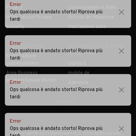
Error
Privacy
Concessionari in Italia
Ops qualcosa è andato storto! Riprova più
Impostazioni Privacy
Articoli del Magazine
tardi
Security
Valutazione auto
Error
AREA BUSINESS
AUTOMOBILE.IT È PARTE
Ops qualcosa è andato storto! Riprova più
DI ADEVINTA
Registrazione
tardi
concessionario
subito.it
Area Business
mobile.de
Multigestionale Motori
Error
Adevinta
Ops qualcosa è andato storto! Riprova più
tardi
SEGUICI
Error
Ops qualcosa è andato storto! Riprova più
Copyright © 2023 Marktplaats B.V. Tutti i diritti riservati.