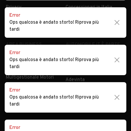
Privacy
Concessionari in Italia
Error
Impostazioni Privacy
Articoli del Magazine
Ops qualcosa è andato storto! Riprova più
Security
Valutazione auto
tardi
AREA BUSINESS
AUTOMOBILE.IT È PARTE
DI ADEVINTA
Error
Registrazione
Ops qualcosa è andato storto! Riprova più
concessionario
subito.it
tardi
Area Business
mobile.de
Multigestionale Motori
Adevinta
Error
Ops qualcosa è andato storto! Riprova più
SEGUICI
tardi
Error
Copyright © 2023 Marktplaats B.V. Tutti i diritti riservati.