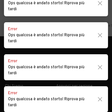
Ops qualcosa è andato storto! Riprova più
tardi
Home
Veneto
Belluno
Sovramonte
Auto usate in vendita
Error
Ops qualcosa è andato storto! Riprova più
tardi
Error
Ops qualcosa è andato storto! Riprova più
tardi
AUTOMOBILE.IT
ESPLORA
Chi Siamo
Annunci per regione
Error
Serve aiuto?
Marche e Modelli
Ops qualcosa è andato storto! Riprova più
Dati identificativi
Tutte le auto usate
tardi
Condizioni generali
Tipi di veicoli