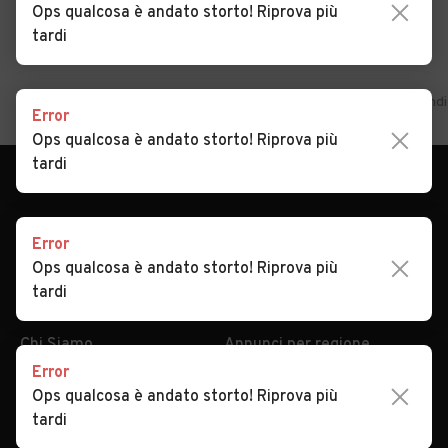
Ops qualcosa è andato storto! Riprova più
tardi
Home
Veneto
Belluno
Selva di Cadore
Auto usate in vendi
Error
Ops qualcosa è andato storto! Riprova più
tardi
Error
Ops qualcosa è andato storto! Riprova più
AUTOMOBILE.IT
ESPLORA
tardi
Chi Siamo
Annunci per regione
Serve aiuto?
Marche e Modelli
Dati identificativi
Tutte le auto usate
Error
Ops qualcosa è andato storto! Riprova più
Condizioni generali
Tipi di veicoli
tardi
Privacy
Concessionari in Italia