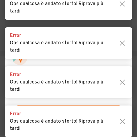
Ops qualcosa è andato storto! Riprova più
Cadore
tardi
Auto usate Mel
Auto usate Ospitale di
Cadore
Error
Auto usate Pedavena
Auto usate Perarolo di
Ops qualcosa è andato storto! Riprova più
Cadore
tardi
Auto usate Pieve di Cadore
Auto usate Ponte nelle Alpi
Auto usate Quero Vas
Auto usate Rivamonte
Error
Agordino
Ops qualcosa è andato storto! Riprova più
tardi
Auto usate Rocca Pietore
Auto usate San Gregorio
nelle Alpi
Auto usate San Nicolò di
Auto usate San Pietro di
Error
Comelico
Cadore
Ops qualcosa è andato storto! Riprova più
tardi
Auto usate San Tomaso
Auto usate San Vito di