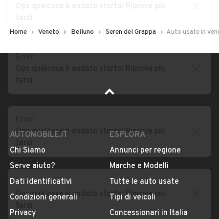
Ops qualcosa è andato storto! Riprova più
tardi
Home
Veneto
Belluno
Seren del Grappa
Auto usate in ven
Error
Ops qualcosa è andato storto! Riprova più
tardi
Error
Ops qualcosa è andato storto! Riprova più
tardi
AUTOMOBILE.IT
ESPLORA
Chi Siamo
Annunci per regione
Error
Serve aiuto?
Marche e Modelli
Ops qualcosa è andato storto! Riprova più
Dati identificativi
Tutte le auto usate
tardi
Condizioni generali
Tipi di veicoli