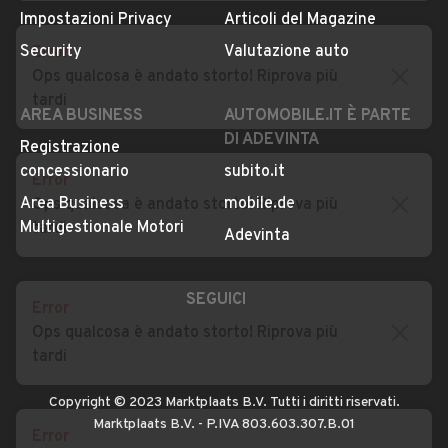
Privacy
Concessionari in Italia
Error
Impostazioni Privacy
Articoli del Magazine
Ops qualcosa è andato storto! Riprova più
Security
Valutazione auto
tardi
AREA BUSINESS
AUTOMOBILE.IT È PARTE
DI ADEVINTA
Error
Registrazione
Ops qualcosa è andato storto! Riprova più
concessionario
subito.it
tardi
Area Business
mobile.de
Multigestionale Motori
Adevinta
Error
Ops qualcosa è andato storto! Riprova più
SEGUICI
tardi
Error
Copyright © 2023 Marktplaats B.V. Tutti i diritti riservati.