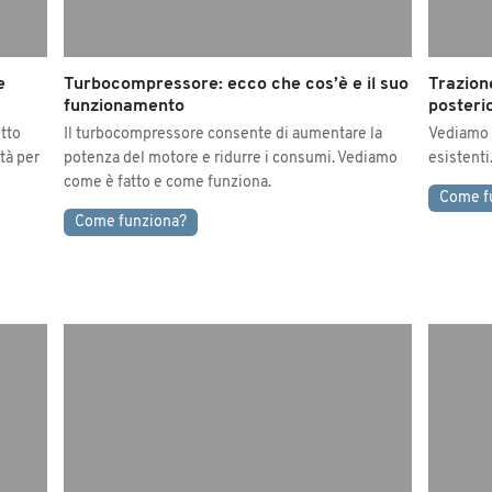
e
Turbocompressore: ecco che cos’è e il suo
Trazione
funzionamento
posterio
otto
Il turbocompressore consente di aumentare la
Vediamo tu
tà per
potenza del motore e ridurre i consumi. Vediamo
esistenti
come è fatto e come funziona.
Come f
Come funziona?