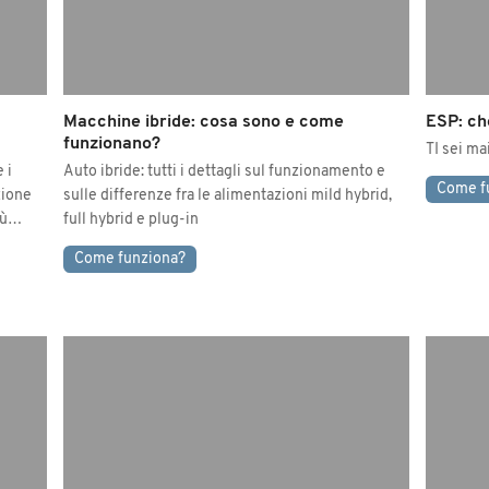
Macchine ibride: cosa sono e come
ESP: ch
funzionano?
TI sei ma
 i
Auto ibride: tutti i dettagli sul funzionamento e
Come f
zione
sulle differenze fra le alimentazioni mild hybrid,
più…
full hybrid e plug-in
Come funziona?