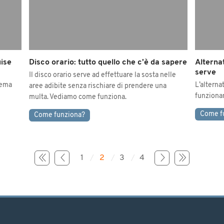
uise
Disco orario: tutto quello che c’è da sapere
Alterna
serve
Il disco orario serve ad effettuare la sosta nelle
tema
L’alterna
aree adibite senza rischiare di prendere una
funzionam
multa. Vediamo come funziona.
Come f
Come funziona?
1
2
3
4