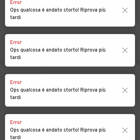
Auto usate Piglio
Auto usate Pignataro
Error
Interamna
Ops qualcosa è andato storto! Riprova più
tardi
Auto usate Pofi
Auto usate Pontecorvo
Auto usate Posta Fibreno
Auto usate Ripi
Error
Auto usate Rocca d'Arce
Auto usate Roccasecca
Ops qualcosa è andato storto! Riprova più
tardi
Auto usate San Biagio
Auto usate San Donato Val
Saracinisco
di Comino
Auto usate San Giorgio a
Auto usate San Giovanni
Error
Liri
Incarico
Ops qualcosa è andato storto! Riprova più
tardi
Auto usate San Vittore del
Auto usate Sant'Ambrogio
Lazio
sul Garigliano
Auto usate Sant'Andrea del
Auto usate Sant'Apollinare
Error
Garigliano
Ops qualcosa è andato storto! Riprova più
tardi