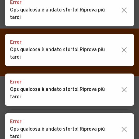
Error
Ops qualcosa è andato storto! Riprova più
tardi
MENU
PREFERITI
CERCA
VENDI
Auto
Error
Auto usate in vendita
Ops qualcosa è andato storto! Riprova più
MAGAZINE
Auto usate
Acquafondata
tardi
ACCEDI
Auto Km 0
Auto Nuove
Error
Ops qualcosa è andato storto! Riprova più
USATO
NUOVO
Noleggio a lungo termine
tardi
KM 0
NOLEGGIO
Auto d'epoca
Moto
Error
Camper
Ops qualcosa è andato storto! Riprova più
tardi