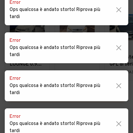
Error
Ops qualcosa è andato storto! Riprova più
tardi
Error
Ops qualcosa è andato storto! Riprova più
€ 6.490
€ 3.299
€ 2.990
tardi
Fiat Panda
Ford Fiesta GPL
Ford Fiesta
LOUNGE 0.9
GPL di ser
TWINAIR 85CV
Melito di Napoli (NA)
Torre del Greco (NA)
Pompei (NA
Error
BENZ/METANO
Ops qualcosa è andato storto! Riprova più
- UFFICIALE
tardi
VEDI TUTTE
Error
Ops qualcosa è andato storto! Riprova più
Cerca altri risultati
tardi