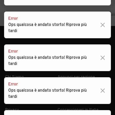
Home
Lazio
Frosinone
Acquafondata
Auto usate in vend
Error
Ops qualcosa è andato storto! Riprova più
tardi
Error
Ops qualcosa è andato storto! Riprova più
AUTOMOBILE.IT
ESPLORA
tardi
Chi Siamo
Annunci per regione
Serve aiuto?
Marche e Modelli
Dati identificativi
Tutte le auto usate
Error
Ops qualcosa è andato storto! Riprova più
Condizioni generali
Tipi di veicoli
tardi
Privacy
Concessionari in Italia
Impostazioni Privacy
Articoli del Magazine