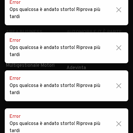
Security
Valutazione auto
Error
Ops qualcosa è andato storto! Riprova più
tardi
AREA BUSINESS
AUTOMOBILE.IT È PARTE
DI ADEVINTA
Registrazione
concessionario
subito.it
Error
Area Business
mobile.de
Ops qualcosa è andato storto! Riprova più
Multigestionale Motori
tardi
Adevinta
SEGUICI
Error
Ops qualcosa è andato storto! Riprova più
tardi
Copyright © 2023 Marktplaats B.V. Tutti i diritti riservati.
Marktplaats B.V. - P.IVA 803.603.307.B.01
Error
Ops qualcosa è andato storto! Riprova più
tardi