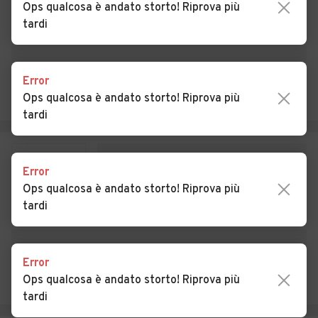
Ops qualcosa è andato storto! Riprova più
Auto usate Pignataro
Auto usate Pofi
tardi
Interamna
Auto usate Pontecorvo
Auto usate Posta Fibreno
Error
Auto usate Ripi
Auto usate Rocca d'Arce
Ops qualcosa è andato storto! Riprova più
tardi
Auto usate Roccasecca
Auto usate San Biagio
Saracinisco
Auto usate San Donato Val
Auto usate San Giorgio a
Error
di Comino
Liri
Ops qualcosa è andato storto! Riprova più
tardi
Auto usate San Giovanni
Auto usate San Vittore del
Incarico
Lazio
Auto usate Sant'Ambrogio
Auto usate Sant'Andrea del
Error
sul Garigliano
Garigliano
Ops qualcosa è andato storto! Riprova più
tardi
Auto usate Sant'Apollinare
Auto usate Sant'Elia