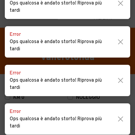
Ops qualcosa è andato storto! Riprova più
tardi
MENU
PREFERITI
CERCA
Error
VENDI
Auto
Auto usate in vendita
Ops qualcosa è andato storto! Riprova più
tardi
MAGAZINE
Auto usate
Vallerotonda
ACCEDI
Auto Km 0
Error
Auto Nuove
Ops qualcosa è andato storto! Riprova più
USATO
NUOVO
tardi
Noleggio a lungo termine
KM 0
NOLEGGIO
Auto d'epoca
Error
Moto
Ops qualcosa è andato storto! Riprova più
Camper
tardi