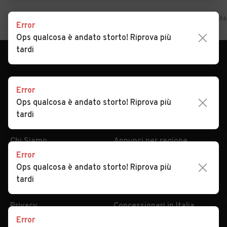
Home
Lazio
Frosinone
Vallerotonda
Auto usate in vendita
Error
Ops qualcosa è andato storto! Riprova più
tardi
Error
Ops qualcosa è andato storto! Riprova più
tardi
AUTOMOBILE.IT
ESPLORA
Chi Siamo
Annunci per regione
Error
Serve aiuto?
Marche e Modelli
Ops qualcosa è andato storto! Riprova più
Dati identificativi
Tutte le auto usate
tardi
Condizioni generali
Tipi di veicoli
Privacy
Concessionari in Italia
Error
Impostazioni Privacy
Articoli del Magazine