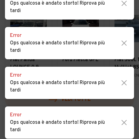
Ops qualcosa è andato storto! Riprova più
tardi
Error
Ops qualcosa è andato storto! Riprova più
tardi
€ 6.490
€ 3.299
€ 5.500
Fiat Panda
Ford Fiesta GPL
Fiat 500L 
LOUNGE 0.9
Multijet 8
TWINAIR 85CV
Dualogic
Error
Melito di Napoli (NA)
Torre del Greco (NA)
Ottaviano (
BENZ/METANO
Lounge
Ops qualcosa è andato storto! Riprova più
- UFFICIALE
tardi
VEDI TUTTE
Error
Ops qualcosa è andato storto! Riprova più
tardi
Cerca altri risultati