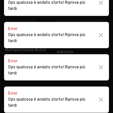
Ops qualcosa è andato storto! Riprova più
Security
Valutazione auto
tardi
AREA BUSINESS
AUTOMOBILE.IT È PARTE
DI ADEVINTA
Error
Registrazione
Ops qualcosa è andato storto! Riprova più
concessionario
subito.it
tardi
Area Business
mobile.de
Multigestionale Motori
Adevinta
Error
Ops qualcosa è andato storto! Riprova più
SEGUICI
tardi
Error
Copyright © 2023 Marktplaats B.V. Tutti i diritti riservati.
Ops qualcosa è andato storto! Riprova più
Marktplaats B.V. - P.IVA 803.603.307.B.01
tardi