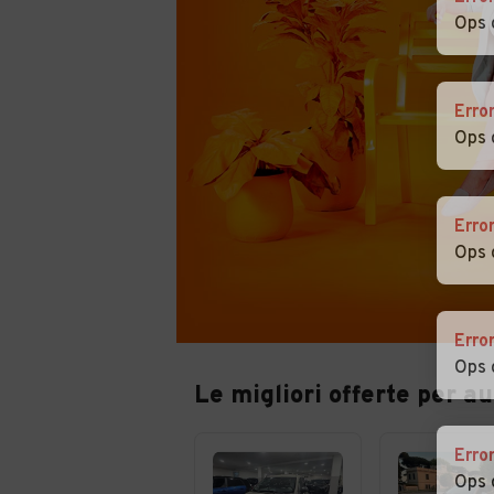
Ops 
Erro
Ops 
Erro
Ops 
Erro
Ops 
Le migliori offerte per au
Erro
Ops 