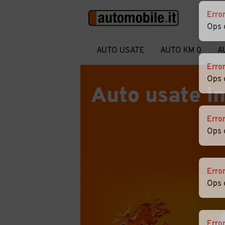
Erro
Ops 
AUTO USATE
AUTO KM 0
A
Erro
Ops 
Auto usate in
Erro
Ops 
Erro
Ops 
Erro