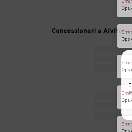
Erro
Auto usate Coreno
Auto usate Esp
Ops 
Ausonio
Auto usate Filettino
Auto usate Fiug
Concessionari a
Alvito
Erro
Ops 
Auto usate Fumone
Auto usate Gall
Erro
Auto usate Isola del
Auto usate Mon
Ops 
Liri
San Giovanni
Campano
C
Auto usate Pastena
Auto usate Patr
a
Erro
Ops 
Auto usate Pico
Auto usate
Piedimonte San
Germano
Erro
Ops 