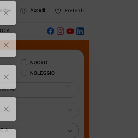
azine
Accedi
Preferiti
POCA
NUOVO
NOLEGGIO