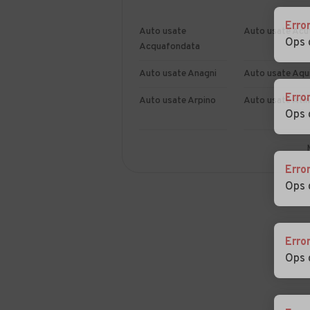
Erro
Auto usate
Auto usate Acu
Ops 
Acquafondata
Auto usate Anagni
Auto usate Aqu
Erro
Auto usate Arpino
Auto usate Ati
Ops 
Auto usate Boville
Auto usate
Ernica
Broccostella
Erro
Ops 
Auto usate
Auto usate Cas
Casalvieri
Auto usate Castro
Auto usate
Erro
dei Volsci
Castrocielo
Ops 
Auto usate Cervaro
Auto usate Colf