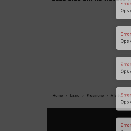
Erro
Ops 
Erro
Ops 
Erro
Ops 
Erro
Home
Lazio
Frosinone
Alvito
A
Ops 
Erro