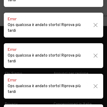
tardi
Home
Lazio
Frosinone
San Donato Val di Comino
Auto usa
Error
Ops qualcosa è andato storto! Riprova più
tardi
Error
Ops qualcosa è andato storto! Riprova più
tardi
AUTOMOBILE.IT
ESPLORA
Chi Siamo
Annunci per regione
Error
Serve aiuto?
Marche e Modelli
Ops qualcosa è andato storto! Riprova più
Dati identificativi
Tutte le auto usate
tardi
Condizioni generali
Tipi di veicoli
Privacy
Concessionari in Italia