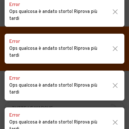
Error
Ops qualcosa è andato storto! Riprova più
MENU
PREFERITI
tardi
CERCA
VENDI
Auto
Auto usate in vendita San
Error
Ops qualcosa è andato storto! Riprova più
MAGAZINE
Auto usate
Donato Val di Comino
tardi
ACCEDI
Auto Km 0
Auto Nuove
Error
USATO
NUOVO
Noleggio a lungo termine
Ops qualcosa è andato storto! Riprova più
tardi
KM 0
NOLEGGIO
Auto d'epoca
Moto
Error
Camper
Ops qualcosa è andato storto! Riprova più