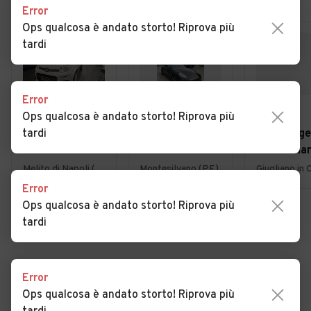
Error
Ops qualcosa è andato storto! Riprova più
tardi
Error
€ 6.490
€ 29.900
€ 7.499
Ops qualcosa è andato storto! Riprova più
tardi
Fiat Panda
Porsche
Volkswag
LOUNGE 0.9
Panamera 4.8
Golf Varia
TWINAIR 85CV
Turbo
2017
Melito di Napoli (NA)
Montesilvano (PE)
BENZ/METANO
Error
- UFFICIALE
Ops qualcosa è andato storto! Riprova più
tardi
VEDI TUTTE
Error
Ops qualcosa è andato storto! Riprova più
Cerca altri risultati