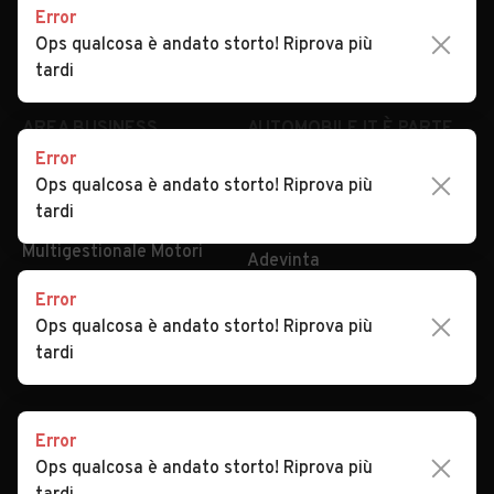
Error
Impostazioni Privacy
Articoli del Magazine
Ops qualcosa è andato storto! Riprova più
Security
Valutazione auto
tardi
AREA BUSINESS
AUTOMOBILE.IT È PARTE
DI ADEVINTA
Error
Registrazione
Ops qualcosa è andato storto! Riprova più
concessionario
subito.it
tardi
Area Business
mobile.de
Multigestionale Motori
Adevinta
Error
Ops qualcosa è andato storto! Riprova più
SEGUICI
tardi
Error
Copyright © 2023 Marktplaats B.V. Tutti i diritti riservati.
Ops qualcosa è andato storto! Riprova più
Marktplaats B.V. - P.IVA 803.603.307.B.01