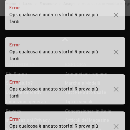
Home
Lazio
Frosinone
Anagni
Auto usate in vendita Anagn
Error
Ops qualcosa è andato storto! Riprova più
tardi
Error
Ops qualcosa è andato storto! Riprova più
tardi
AUTOMOBILE.IT
ESPLORA
Chi Siamo
Annunci per regione
Error
Serve aiuto?
Marche e Modelli
Ops qualcosa è andato storto! Riprova più
Dati identificativi
Tutte le auto usate
tardi
Condizioni generali
Tipi di veicoli
Privacy
Concessionari in Italia
Error
Impostazioni Privacy
Articoli del Magazine
Ops qualcosa è andato storto! Riprova più