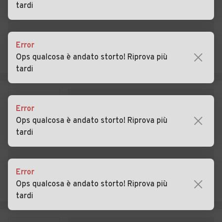
tardi
Auto usate Pofi
Auto usate Pontecorvo
Auto usate Posta Fibreno
Auto usate Ripi
Error
Auto usate Rocca d'Arce
Auto usate Roccasecca
Ops qualcosa è andato storto! Riprova più
tardi
Auto usate San Biagio
Auto usate San Donato Val
Saracinisco
di Comino
Auto usate San Giorgio a
Auto usate San Giovanni
Error
Liri
Incarico
Ops qualcosa è andato storto! Riprova più
tardi
Auto usate San Vittore del
Auto usate Sant'Ambrogio
Lazio
sul Garigliano
Auto usate Sant'Andrea del
Auto usate Sant'Apollinare
Error
Garigliano
Ops qualcosa è andato storto! Riprova più
tardi
Auto usate Sant'Elia
Auto usate Santopadre
Fiumerapido