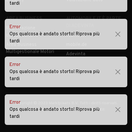
Security
Valutazione auto
tardi
AREA BUSINESS
AUTOMOBILE.IT È PARTE
DI ADEVINTA
Error
Registrazione
Ops qualcosa è andato storto! Riprova più
concessionario
subito.it
tardi
Area Business
mobile.de
Multigestionale Motori
Adevinta
Error
Ops qualcosa è andato storto! Riprova più
SEGUICI
tardi
Error
Copyright © 2023 Marktplaats B.V. Tutti i diritti riservati.
Ops qualcosa è andato storto! Riprova più
Marktplaats B.V. - P.IVA 803.603.307.B.01
tardi